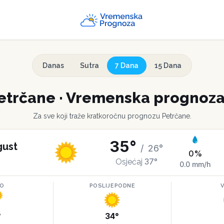
Danas
Sutra
7 Dana
15 Dana
etrčane
·
Vremenska prognoza 
Za sve koji traže kratkoročnu prognozu
Petrčane
.
35
°
gust
/
26
°
0
%
37
°
Osjećaj
0.0
mm/h
RO
POSLIJEPODNE
°
34
°