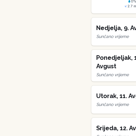
0
2.7
m
Nedjelja
,
9
.
A
Sunčano vrijeme
Ponedjeljak
,
Avgust
Sunčano vrijeme
Utorak
,
11
.
Av
Sunčano vrijeme
Srijeda
,
12
.
Av