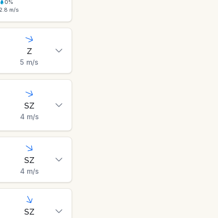
0
%
2.8
m/s
Z
5
m/s
SZ
4
m/s
SZ
4
m/s
SZ