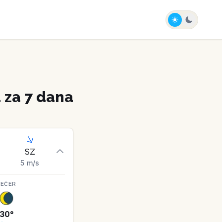
za 7 dana
SZ
5
m/s
VEČER
30
°