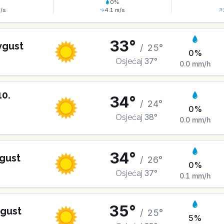
%
0
%
/s
4.1
m/s
33
°
vgust
/
25
°
0
%
37
°
Osjećaj
0.0
mm/h
10
.
34
°
/
24
°
0
%
38
°
Osjećaj
0.0
mm/h
34
°
gust
/
26
°
0
%
37
°
Osjećaj
0.1
mm/h
35
°
gust
/
25
°
5
%