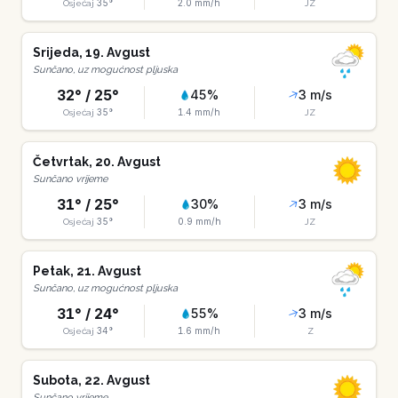
35
°
2.0
mm/h
Osjećaj
JZ
Srijeda
,
19
.
Avgust
Sunčano, uz mogućnost pljuska
32
° /
25
°
45
%
3
m/s
35
°
1.4
mm/h
Osjećaj
JZ
Četvrtak
,
20
.
Avgust
Sunčano vrijeme
31
° /
25
°
30
%
3
m/s
35
°
0.9
mm/h
Osjećaj
JZ
Petak
,
21
.
Avgust
Sunčano, uz mogućnost pljuska
31
° /
24
°
55
%
3
m/s
34
°
1.6
mm/h
Osjećaj
Z
Subota
,
22
.
Avgust
Sunčano vrijeme