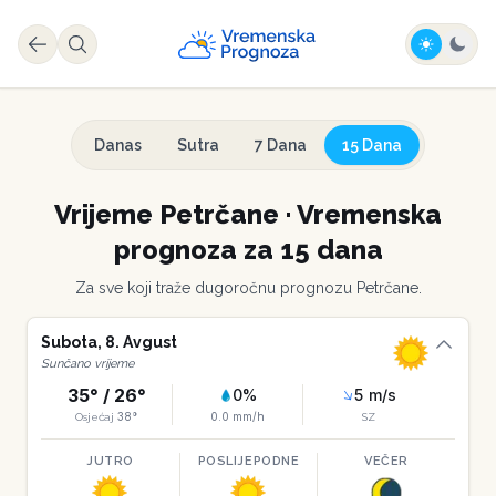
Danas
Sutra
7 Dana
15 Dana
Vrijeme
Petrčane
·
Vremenska
prognoza za 15 dana
Za sve koji traže dugoročnu prognozu
Petrčane
.
Subota
,
8
.
Avgust
Sunčano vrijeme
35
° /
26
°
0
%
5
m/s
38
°
0.0
mm/h
Osjećaj
SZ
JUTRO
POSLIJEPODNE
VEČER