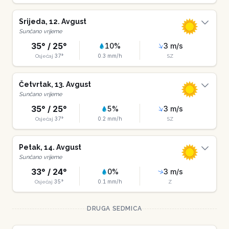
Srijeda
,
12
.
Avgust
Sunčano vrijeme
35
° /
25
°
10
%
3
m/s
37
°
0.3
mm/h
Osjećaj
SZ
Četvrtak
,
13
.
Avgust
Sunčano vrijeme
35
° /
25
°
5
%
3
m/s
37
°
0.2
mm/h
Osjećaj
SZ
Petak
,
14
.
Avgust
Sunčano vrijeme
33
° /
24
°
0
%
3
m/s
35
°
0.1
mm/h
Osjećaj
Z
DRUGA SEDMICA