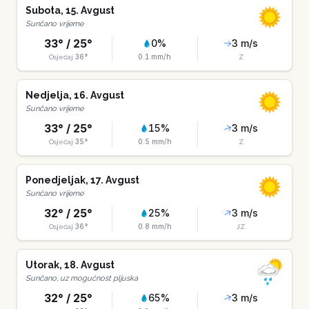
Subota
,
15
.
Avgust
Sunčano vrijeme
33
° /
25
°
0
%
3
m/s
36
°
0.1
mm/h
Osjećaj
Z
Nedjelja
,
16
.
Avgust
Sunčano vrijeme
33
° /
25
°
15
%
3
m/s
35
°
0.5
mm/h
Osjećaj
Z
Ponedjeljak
,
17
.
Avgust
Sunčano vrijeme
32
° /
25
°
25
%
3
m/s
36
°
0.8
mm/h
Osjećaj
JZ
Utorak
,
18
.
Avgust
Sunčano, uz mogućnost pljuska
32
° /
25
°
65
%
3
m/s