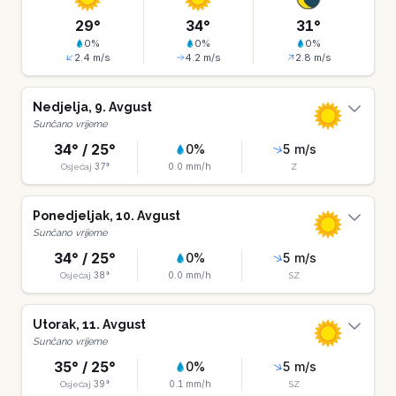
29
°
34
°
31
°
0
%
0
%
0
%
2.4
m/s
4.2
m/s
2.8
m/s
Nedjelja
,
9
.
Avgust
Sunčano vrijeme
34
° /
25
°
0
%
5
m/s
37
°
0.0
mm/h
Osjećaj
Z
Ponedjeljak
,
10
.
Avgust
Sunčano vrijeme
34
° /
25
°
0
%
5
m/s
38
°
0.0
mm/h
Osjećaj
SZ
Utorak
,
11
.
Avgust
Sunčano vrijeme
35
° /
25
°
0
%
5
m/s
39
°
0.1
mm/h
Osjećaj
SZ