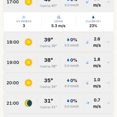
17:00
m/s
0.0
mm/h
40
°
Osjećaj
UV INDEKS
UDARI
VLAŽNOST
3
5.3
m/s
23
%
2.6
39
°
0
%
18:00
m/s
0.0
mm/h
39
°
Osjećaj
1.8
38
°
0
%
19:00
m/s
0.0
mm/h
38
°
Osjećaj
1.0
35
°
0
%
20:00
m/s
0.0
mm/h
34
°
Osjećaj
0.7
31
°
0
%
21:00
m/s
0.0
mm/h
31
°
Osjećaj