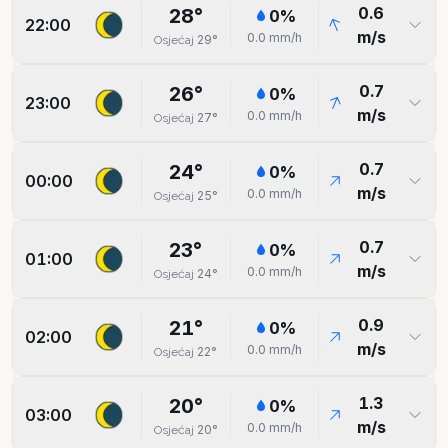
0.6
28
°
0
%
22:00
m/s
0.0
mm/h
29
°
Osjećaj
0.7
26
°
0
%
23:00
m/s
0.0
mm/h
27
°
Osjećaj
0.7
24
°
0
%
00:00
m/s
0.0
mm/h
25
°
Osjećaj
0.7
23
°
0
%
01:00
m/s
0.0
mm/h
24
°
Osjećaj
0.9
21
°
0
%
02:00
m/s
0.0
mm/h
22
°
Osjećaj
1.3
20
°
0
%
03:00
m/s
0.0
mm/h
20
°
Osjećaj