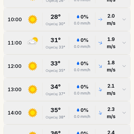
26
°
Osjećaj
2.0
28
°
0
%
10:00
m/s
0.0
mm/h
30
°
Osjećaj
1.9
31
°
0
%
11:00
m/s
0.0
mm/h
33
°
Osjećaj
1.8
33
°
0
%
12:00
m/s
0.0
mm/h
35
°
Osjećaj
2.1
34
°
0
%
13:00
m/s
0.0
mm/h
37
°
Osjećaj
2.3
35
°
0
%
14:00
m/s
0.0
mm/h
38
°
Osjećaj
2.4
36
°
0
%