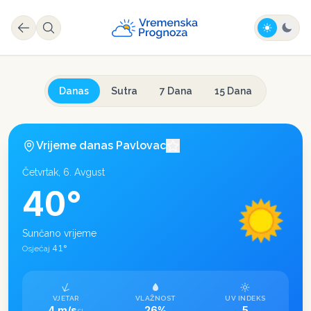
Danas
Sutra
7 Dana
15 Dana
Vrijeme danas
Pavlovac
Četvrtak, 6. Avgust
40
°
Sunčano vrijeme
41
°
Osjećaj
VJETAR
VLAŽNOST
UV INDEKS
4 m/s
26%
5