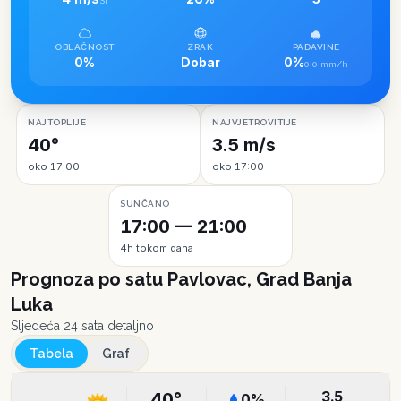
SI
OBLAČNOST
ZRAK
PADAVINE
0%
Dobar
0%
0.0 mm/h
NAJTOPLIJE
NAJVJETROVITIJE
40°
3.5 m/s
oko 17:00
oko 17:00
SUNČANO
17:00 — 21:00
4h tokom dana
Prognoza po satu
Pavlovac, Grad Banja
Luka
Sljedeća 24 sata detaljno
Tabela
Graf
3.5
40
°
0
%