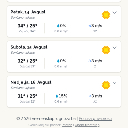
Petak
,
14
.
Avgust
Sunčano vrijeme
34
° /
25
°
0
%
3
m/s
34
°
0.0
mm/h
Osjećaj
SZ
Subota
,
15
.
Avgust
Sunčano vrijeme
32
° /
25
°
0
%
3
m/s
33
°
0.0
mm/h
Osjećaj
Z
Nedjelja
,
16
.
Avgust
Sunčano vrijeme
31
° /
25
°
15
%
3
m/s
32
°
0.6
mm/h
Osjećaj
JZ
©
2026
vremenskaprognoza.ba |
Politika privatnosti
Geolokacijski podaci:
Photon
i
OpenStreetMap