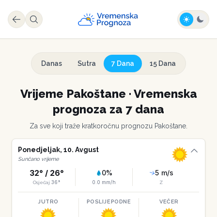
Danas
Sutra
7 Dana
15 Dana
Vrijeme
Pakoštane
·
Vremenska
prognoza za 7 dana
Za sve koji traže kratkoročnu prognozu
Pakoštane
.
Ponedjeljak
,
10
.
Avgust
Sunčano vrijeme
32
° /
26
°
0
%
5
m/s
36
°
0.0
mm/h
Osjećaj
Z
JUTRO
POSLIJEPODNE
VEČER