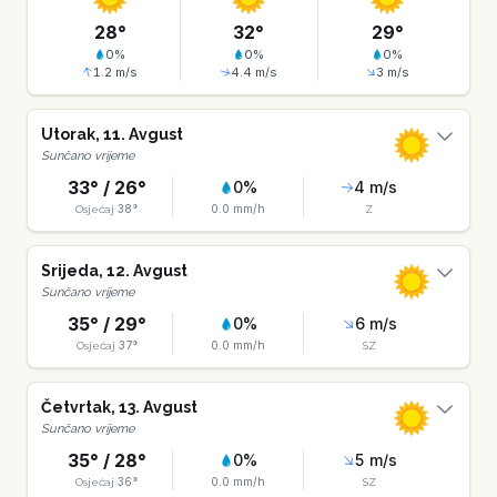
28
°
32
°
29
°
0
%
0
%
0
%
1.2
m/s
4.4
m/s
3
m/s
Utorak
,
11
.
Avgust
Sunčano vrijeme
33
° /
26
°
0
%
4
m/s
38
°
0.0
mm/h
Osjećaj
Z
Srijeda
,
12
.
Avgust
Sunčano vrijeme
35
° /
29
°
0
%
6
m/s
37
°
0.0
mm/h
Osjećaj
SZ
Četvrtak
,
13
.
Avgust
Sunčano vrijeme
35
° /
28
°
0
%
5
m/s
36
°
0.0
mm/h
Osjećaj
SZ