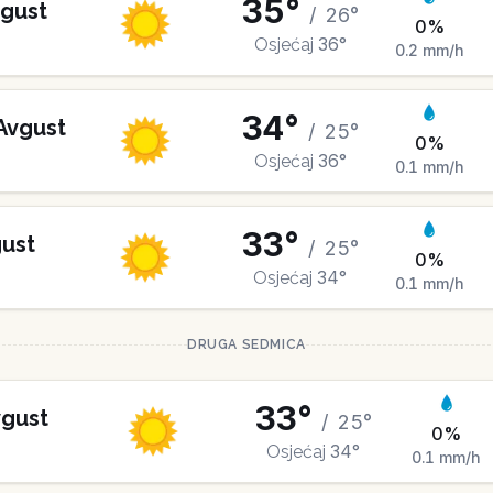
35
°
gust
/
26
°
0
%
36
°
Osjećaj
0.2
mm/h
34
°
Avgust
/
25
°
0
%
36
°
Osjećaj
0.1
mm/h
33
°
ust
/
25
°
0
%
34
°
Osjećaj
0.1
mm/h
DRUGA SEDMICA
33
°
gust
/
25
°
0
%
34
°
Osjećaj
0.1
mm/h