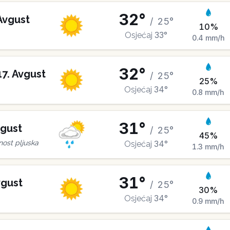
32
°
Avgust
/
25
°
10
%
33
°
Osjećaj
0.4
mm/h
32
°
17
.
Avgust
/
25
°
25
%
34
°
Osjećaj
0.8
mm/h
31
°
gust
/
25
°
45
%
34
°
ost pljuska
Osjećaj
1.3
mm/h
31
°
gust
/
25
°
30
%
34
°
Osjećaj
0.9
mm/h