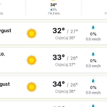
°
34
°
%
0
%
/s
4.3
m/s
32
°
vgust
/
27
°
0
%
36
°
Osjećaj
0.0
mm/h
10
.
33
°
/
26
°
0
%
37
°
Osjećaj
0.0
mm/h
34
°
gust
/
26
°
0
%
38
°
Osjećaj
0.0
mm/h