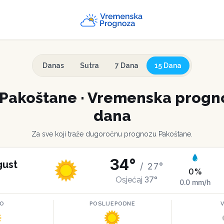
Danas
Sutra
7 Dana
15 Dana
Pakoštane
·
Vremenska progno
dana
Za sve koji traže dugoročnu prognozu
Pakoštane
.
34
°
gust
/
27
°
0
%
37
°
Osjećaj
0.0
mm/h
RO
POSLIJEPODNE