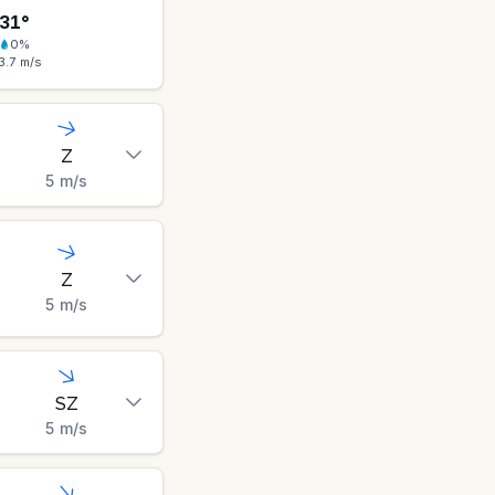
31
°
0
%
3.7
m/s
Z
5
m/s
Z
5
m/s
SZ
5
m/s