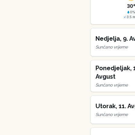
30
0
3.5
m
Nedjelja
,
9
.
A
Sunčano vrijeme
Ponedjeljak
,
Avgust
Sunčano vrijeme
Utorak
,
11
.
Av
Sunčano vrijeme