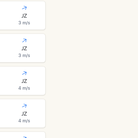
JZ
3
m/s
JZ
3
m/s
JZ
4
m/s
JZ
4
m/s