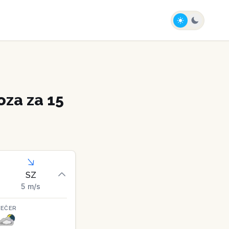
za za 15
SZ
5
m/s
VEČER