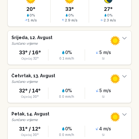
20
°
33
°
27
°
0
%
0
%
0
%
1
m/s
2.9
m/s
2.3
m/s
Srijeda
,
12
.
Avgust
Sunčano vrijeme
33
° /
16
°
0
%
5
m/s
32
°
0.1
mm/h
Osjećaj
SI
Četvrtak
,
13
.
Avgust
Sunčano vrijeme
32
° /
14
°
0
%
5
m/s
30
°
0.0
mm/h
Osjećaj
SI
Petak
,
14
.
Avgust
Sunčano vrijeme
31
° /
12
°
0
%
4
m/s
30
°
0.0
mm/h
Osjećaj
SI