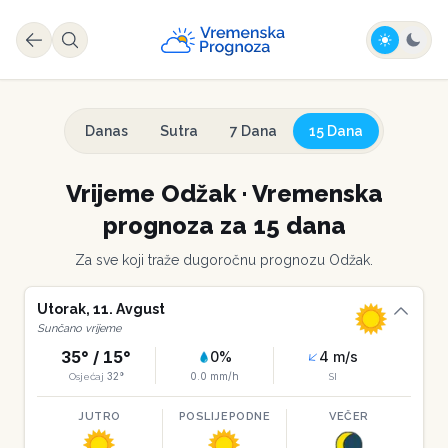
Danas
Sutra
7 Dana
15 Dana
Vrijeme
Odžak
·
Vremenska
prognoza za 15 dana
Za sve koji traže dugoročnu prognozu
Odžak
.
Utorak
,
11
.
Avgust
Sunčano vrijeme
35
° /
15
°
0
%
4
m/s
32
°
0.0
mm/h
Osjećaj
SI
JUTRO
POSLIJEPODNE
VEČER