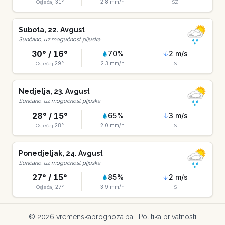
31
°
2.8
mm/h
Osjećaj
SZ
Subota
,
22
.
Avgust
Sunčano, uz mogućnost pljuska
30
° /
16
°
70
%
2
m/s
29
°
2.3
mm/h
Osjećaj
S
Nedjelja
,
23
.
Avgust
Sunčano, uz mogućnost pljuska
28
° /
15
°
65
%
3
m/s
28
°
2.0
mm/h
Osjećaj
S
Ponedjeljak
,
24
.
Avgust
Sunčano, uz mogućnost pljuska
27
° /
15
°
85
%
2
m/s
27
°
3.9
mm/h
Osjećaj
S
©
2026
vremenskaprognoza.ba |
Politika privatnosti