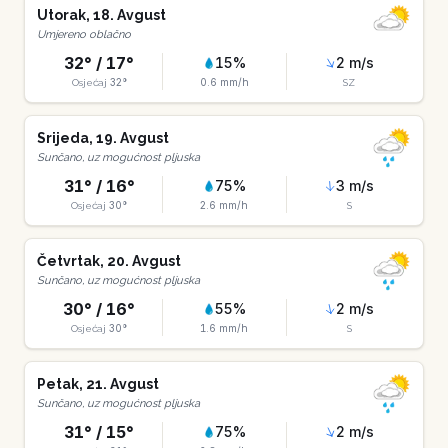
Utorak
,
18
.
Avgust
Umjereno oblačno
32
° /
17
°
15
%
2
m/s
32
°
0.6
mm/h
Osjećaj
SZ
Srijeda
,
19
.
Avgust
Sunčano, uz mogućnost pljuska
31
° /
16
°
75
%
3
m/s
30
°
2.6
mm/h
Osjećaj
S
Četvrtak
,
20
.
Avgust
Sunčano, uz mogućnost pljuska
30
° /
16
°
55
%
2
m/s
30
°
1.6
mm/h
Osjećaj
S
Petak
,
21
.
Avgust
Sunčano, uz mogućnost pljuska
31
° /
15
°
75
%
2
m/s