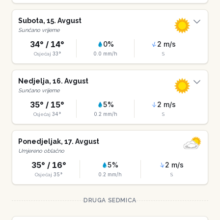
Subota
,
15
.
Avgust
Sunčano vrijeme
34
° /
14
°
0
%
2
m/s
33
°
0.0
mm/h
Osjećaj
S
Nedjelja
,
16
.
Avgust
Sunčano vrijeme
35
° /
15
°
5
%
2
m/s
34
°
0.2
mm/h
Osjećaj
S
Ponedjeljak
,
17
.
Avgust
Umjereno oblačno
35
° /
16
°
5
%
2
m/s
35
°
0.2
mm/h
Osjećaj
S
DRUGA SEDMICA