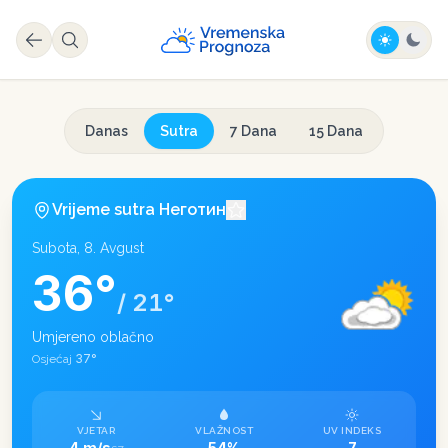
Danas
Sutra
7 Dana
15 Dana
Vrijeme sutra
Неготин
Subota, 8. Avgust
36
°
/
21
°
Umjereno oblačno
37
°
Osjećaj
VJETAR
VLAŽNOST
UV INDEKS
4 m/s
54%
7