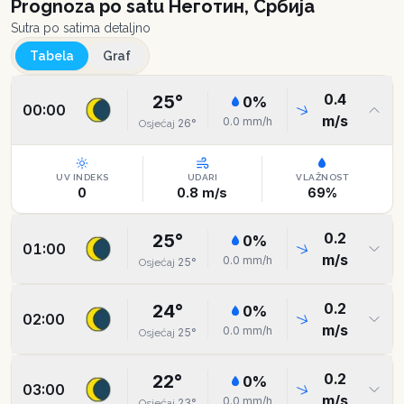
Prognoza po satu
Неготин, Србија
Sutra po satima detaljno
Tabela
Graf
0.4
25
°
0
%
00:00
m/s
0.0
mm/h
26
°
Osjećaj
UV INDEKS
UDARI
VLAŽNOST
0
0.8
m/s
69
%
0.2
25
°
0
%
01:00
m/s
0.0
mm/h
25
°
Osjećaj
0.2
24
°
0
%
02:00
m/s
0.0
mm/h
25
°
Osjećaj
0.2
22
°
0
%
03:00
m/s
0.0
mm/h
23
°
Osjećaj