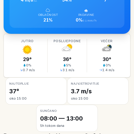
SZ
OBLAČNOST
PADAVINE
21%
0%
0.1 mm/h
JUTRO
POSLIJEPODNE
VEČER
29
°
36
°
30
°
0
%
5
%
0
%
0.7
m/s
3.1
m/s
1.4
m/s
NAJTOPLIJE
NAJVJETROVITIJE
37°
3.7 m/s
oko 15:00
oko 15:00
SUNČANO
08:00 — 13:00
5h tokom dana