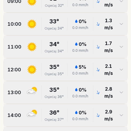
09:00
m/s
0.0
mm/h
32
°
Osjećaj
1.3
33
°
0
%
10:00
m/s
0.0
mm/h
34
°
Osjećaj
1.7
34
°
0
%
11:00
m/s
0.0
mm/h
34
°
Osjećaj
2.1
35
°
5
%
12:00
m/s
0.0
mm/h
35
°
Osjećaj
2.8
35
°
0
%
13:00
m/s
0.0
mm/h
36
°
Osjećaj
2.9
36
°
0
%
14:00
m/s
0.0
mm/h
37
°
Osjećaj