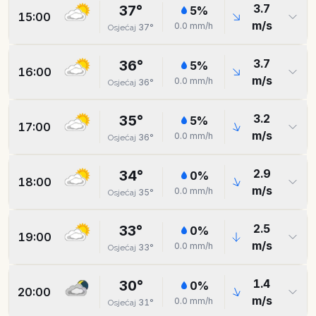
3.7
37
°
5
%
15:00
m/s
0.0
mm/h
37
°
Osjećaj
3.7
36
°
5
%
16:00
m/s
0.0
mm/h
36
°
Osjećaj
3.2
35
°
5
%
17:00
m/s
0.0
mm/h
36
°
Osjećaj
2.9
34
°
0
%
18:00
m/s
0.0
mm/h
35
°
Osjećaj
2.5
33
°
0
%
19:00
m/s
0.0
mm/h
33
°
Osjećaj
1.4
30
°
0
%
20:00
m/s
0.0
mm/h
31
°
Osjećaj