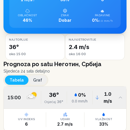
S
OBLAČNOST
ZRAK
PADAVINE
46%
Dobar
0%
0.0 mm/h
NAJTOPLIJE
NAJVJETROVITIJE
36°
2.4 m/s
oko 15:00
oko 16:00
Prognoza po satu
Неготин, Србија
Sljedeća 24 sata detaljno
Tabela
Graf
1.0
36
°
0
%
15:00
m/s
0.0
mm/h
36
°
Osjećaj
UV INDEKS
UDARI
VLAŽNOST
6
2.7
m/s
33
%