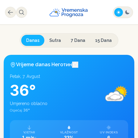
Danas
Sutra
7 Dana
15 Dana
Vrijeme danas
Неготин
Petak, 7. Avgust
36
°
Umjereno oblačno
36
°
Osjećaj
VJETAR
VLAŽNOST
UV INDEKS
1 m/s
33%
6