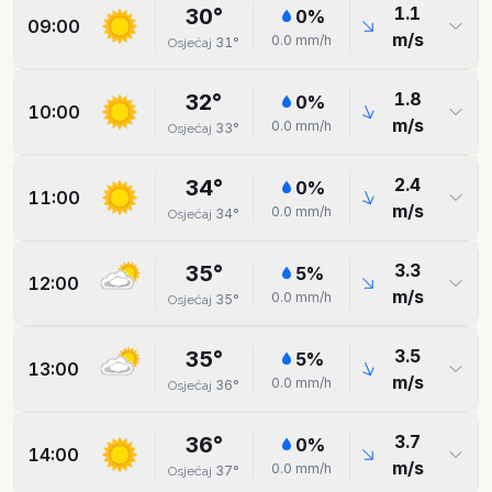
1.1
30
°
0
%
09:00
m/s
0.0
mm/h
31
°
Osjećaj
1.8
32
°
0
%
10:00
m/s
0.0
mm/h
33
°
Osjećaj
2.4
34
°
0
%
11:00
m/s
0.0
mm/h
34
°
Osjećaj
3.3
35
°
5
%
12:00
m/s
0.0
mm/h
35
°
Osjećaj
3.5
35
°
5
%
13:00
m/s
0.0
mm/h
36
°
Osjećaj
3.7
36
°
0
%
14:00
m/s
0.0
mm/h
37
°
Osjećaj