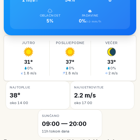
SI
OBLAČNOST
PADAVINE
5%
0%
0.0 mm/h
JUTRO
POSLIJEPODNE
VEČER
31
°
37
°
33
°
0
%
0
%
0
%
1.8
m/s
1.8
m/s
2
m/s
NAJTOPLIJE
NAJVJETROVITIJE
38°
2.2 m/s
oko 14:00
oko 17:00
SUNČANO
09:00 — 20:00
11h tokom dana