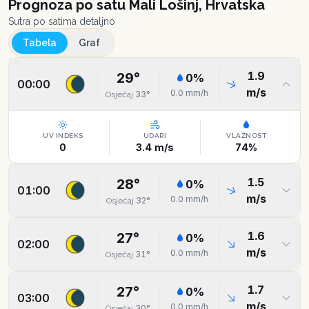
Prognoza po satu
Mali Lošinj, Hrvatska
Sutra po satima detaljno
Tabela
Graf
1.9
29
°
0
%
00:00
m/s
0.0
mm/h
33
°
Osjećaj
UV INDEKS
UDARI
VLAŽNOST
0
3.4
m/s
74
%
1.5
28
°
0
%
01:00
m/s
0.0
mm/h
32
°
Osjećaj
1.6
27
°
0
%
02:00
m/s
0.0
mm/h
31
°
Osjećaj
1.7
27
°
0
%
03:00
m/s
0.0
mm/h
30
°
Osjećaj