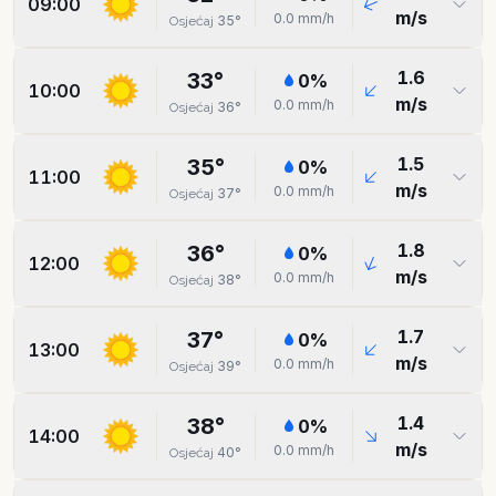
09:00
m/s
0.0
mm/h
35
°
Osjećaj
1.6
33
°
0
%
10:00
m/s
0.0
mm/h
36
°
Osjećaj
1.5
35
°
0
%
11:00
m/s
0.0
mm/h
37
°
Osjećaj
1.8
36
°
0
%
12:00
m/s
0.0
mm/h
38
°
Osjećaj
1.7
37
°
0
%
13:00
m/s
0.0
mm/h
39
°
Osjećaj
1.4
38
°
0
%
14:00
m/s
0.0
mm/h
40
°
Osjećaj