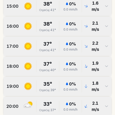
1.6
38
°
0
%
15:00
m/s
0.0
mm/h
41
°
Osjećaj
2.1
38
°
0
%
16:00
m/s
0.0
mm/h
41
°
Osjećaj
2.2
37
°
0
%
17:00
m/s
0.0
mm/h
41
°
Osjećaj
1.9
37
°
0
%
18:00
m/s
0.0
mm/h
40
°
Osjećaj
1.8
35
°
0
%
19:00
m/s
0.0
mm/h
39
°
Osjećaj
2.1
33
°
0
%
20:00
m/s
0.0
mm/h
37
°
Osjećaj