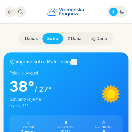
Danas
Sutra
7 Dana
15 Dana
Vrijeme sutra
Mali Lošinj
Petak, 7. Avgust
38
°
/
27
°
Sunčano vrijeme
41
°
Osjećaj
VJETAR
VLAŽNOST
UV INDEKS
2 m/s
54%
8