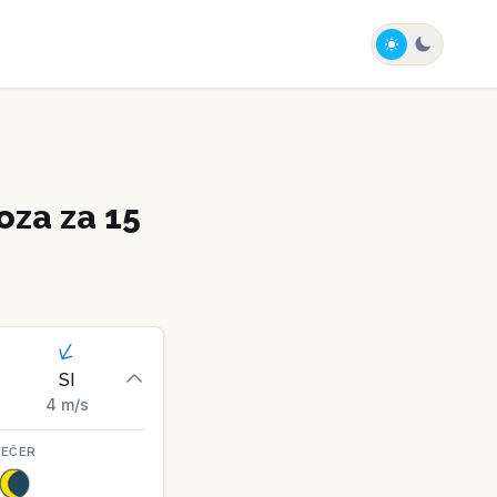
za za 15
SI
4
m/s
VEČER