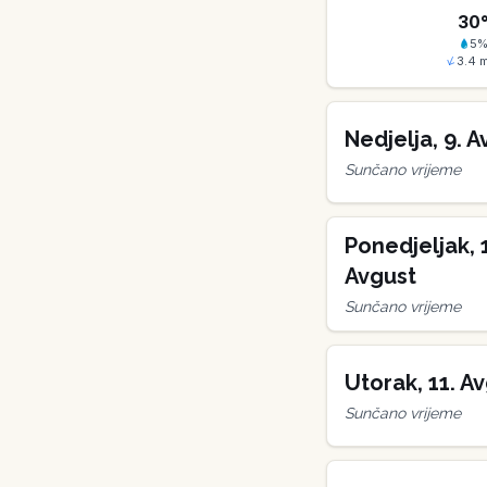
30
5
3.4
m
Nedjelja
,
9
.
A
Sunčano vrijeme
Ponedjeljak
,
Avgust
Sunčano vrijeme
Utorak
,
11
.
Av
Sunčano vrijeme