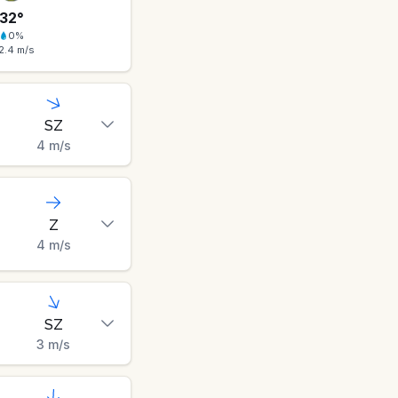
32
°
0
%
2.4
m/s
SZ
4
m/s
Z
4
m/s
SZ
3
m/s