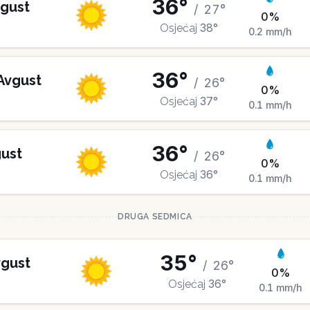
36
°
gust
/
27
°
0
%
38
°
Osjećaj
0.2
mm/h
36
°
Avgust
/
26
°
0
%
37
°
Osjećaj
0.1
mm/h
36
°
ust
/
26
°
0
%
36
°
Osjećaj
0.1
mm/h
DRUGA SEDMICA
35
°
gust
/
26
°
0
%
36
°
Osjećaj
0.1
mm/h