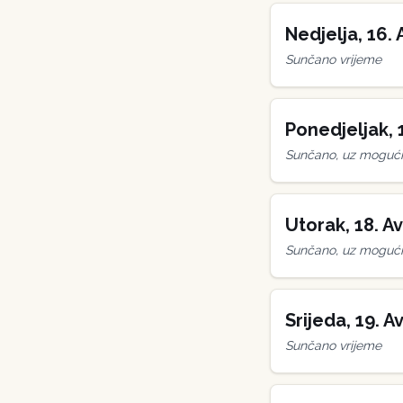
Nedjelja
,
16
.
Sunčano vrijeme
Ponedjeljak
,
Sunčano, uz mogućn
Utorak
,
18
.
Av
Sunčano, uz mogućn
Srijeda
,
19
.
Av
Sunčano vrijeme