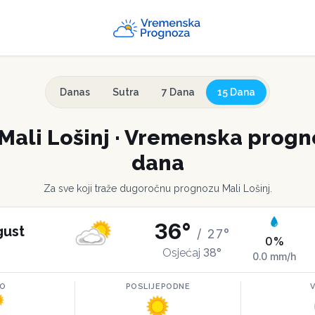
Danas
Sutra
7 Dana
15 Dana
Mali Lošinj
·
Vremenska progno
dana
Za sve koji traže dugoročnu prognozu
Mali Lošinj
.
36
°
gust
/
27
°
0
%
38
°
Osjećaj
0.0
mm/h
RO
POSLIJEPODNE