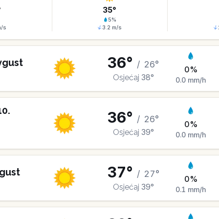
°
35
°
%
5
%
/s
3.2
m/s
36
°
vgust
/
26
°
0
%
38
°
Osjećaj
0.0
mm/h
10
.
36
°
/
26
°
0
%
39
°
Osjećaj
0.0
mm/h
37
°
gust
/
27
°
0
%
39
°
Osjećaj
0.1
mm/h