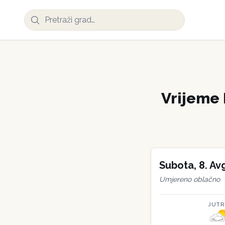
Vrijeme
Subota
,
8
.
Av
Umjereno oblačno
JUT