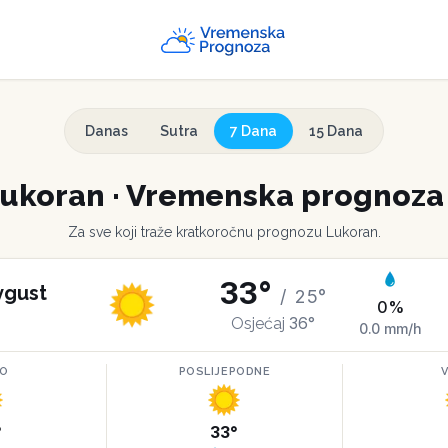
Danas
Sutra
7 Dana
15 Dana
ukoran
·
Vremenska prognoza 
Za sve koji traže kratkoročnu prognozu
Lukoran
.
33
°
vgust
/
25
°
0
%
36
°
Osjećaj
0.0
mm/h
RO
POSLIJEPODNE
°
33
°