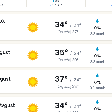
%
0
%
/s
4.4
m/s
10
.
34
°
/
24
°
0
%
37
°
Osjećaj
0.0
mm/h
35
°
gust
/
24
°
0
%
39
°
Osjećaj
0.0
mm/h
37
°
gust
/
24
°
0
%
38
°
Osjećaj
0.1
mm/h
34
°
Avgust
/
24
°
0
%