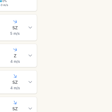
0
%
3
m/s
SZ
5
m/s
Z
4
m/s
SZ
4
m/s
SZ