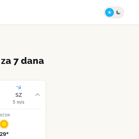
za 7 dana
SZ
5
m/s
VEČER
29
°