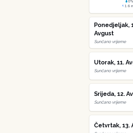
0
1.6
m
Ponedjeljak
,
Avgust
Sunčano vrijeme
Utorak
,
11
.
Av
Sunčano vrijeme
Srijeda
,
12
.
Av
Sunčano vrijeme
Četvrtak
,
13
.