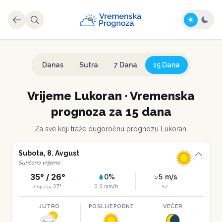
Danas
Sutra
7 Dana
15 Dana
Vrijeme
Lukoran
·
Vremenska
prognoza za 15 dana
Za sve koji traže dugoročnu prognozu
Lukoran
.
Subota
,
8
.
Avgust
Sunčano vrijeme
35
° /
26
°
0
%
5
m/s
37
°
0.0
mm/h
Osjećaj
SZ
JUTRO
POSLIJEPODNE
VEČER