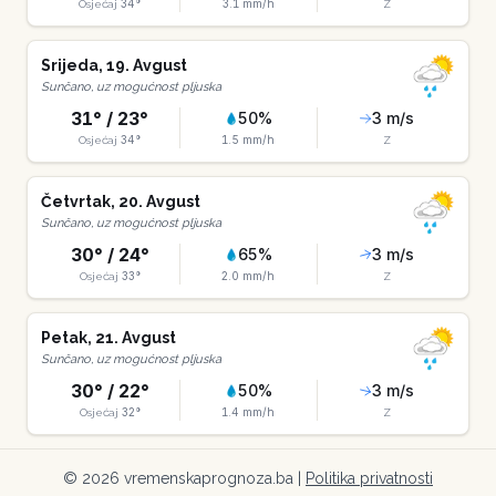
34
°
3.1
mm/h
Osjećaj
Z
Srijeda
,
19
.
Avgust
Sunčano, uz mogućnost pljuska
31
° /
23
°
50
%
3
m/s
34
°
1.5
mm/h
Osjećaj
Z
Četvrtak
,
20
.
Avgust
Sunčano, uz mogućnost pljuska
30
° /
24
°
65
%
3
m/s
33
°
2.0
mm/h
Osjećaj
Z
Petak
,
21
.
Avgust
Sunčano, uz mogućnost pljuska
30
° /
22
°
50
%
3
m/s
32
°
1.4
mm/h
Osjećaj
Z
©
2026
vremenskaprognoza.ba |
Politika privatnosti