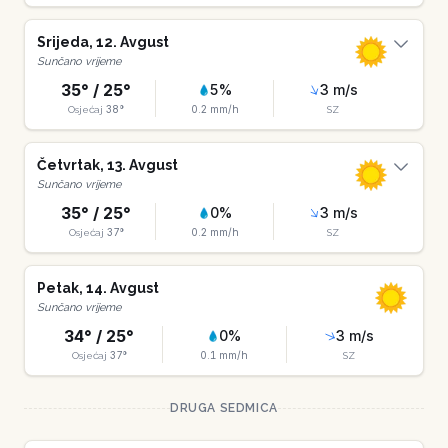
Srijeda
,
12
.
Avgust
Sunčano vrijeme
35
° /
25
°
5
%
3
m/s
38
°
0.2
mm/h
Osjećaj
SZ
Četvrtak
,
13
.
Avgust
Sunčano vrijeme
35
° /
25
°
0
%
3
m/s
37
°
0.2
mm/h
Osjećaj
SZ
Petak
,
14
.
Avgust
Sunčano vrijeme
34
° /
25
°
0
%
3
m/s
37
°
0.1
mm/h
Osjećaj
SZ
DRUGA SEDMICA