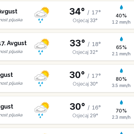
34
°
Avgust
/
17
°
40
%
33
°
ost pljuska
Osjećaj
1.2
mm/h
33
°
17
.
Avgust
/
18
°
65
%
32
°
ost pljuska
Osjećaj
2.1
mm/h
30
°
gust
/
17
°
80
%
30
°
ost pljuska
Osjećaj
3.5
mm/h
30
°
gust
/
16
°
70
%
29
°
ost pljuska
Osjećaj
2.3
mm/h