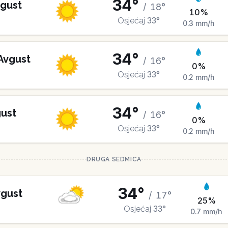
34
°
gust
/
18
°
10
%
33
°
Osjećaj
0.3
mm/h
34
°
Avgust
/
16
°
0
%
33
°
Osjećaj
0.2
mm/h
34
°
ust
/
16
°
0
%
33
°
Osjećaj
0.2
mm/h
DRUGA SEDMICA
34
°
gust
/
17
°
25
%
33
°
Osjećaj
0.7
mm/h