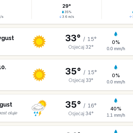
°
29
°
%
35
%
/s
3.6
m/s
33
°
vgust
/
15
°
0
%
32
°
Osjećaj
0.0
mm/h
10
.
35
°
/
15
°
0
%
33
°
Osjećaj
0.0
mm/h
35
°
gust
/
16
°
40
%
34
°
st oluje
Osjećaj
1.1
mm/h