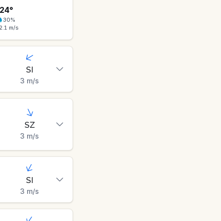
24
°
30
%
2.1
m/s
SI
3
m/s
SZ
3
m/s
SI
3
m/s