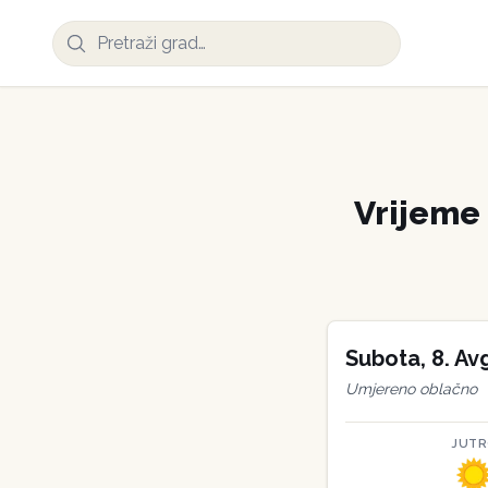
Vrijeme
Subota
,
8
.
Av
Umjereno oblačno
JUT