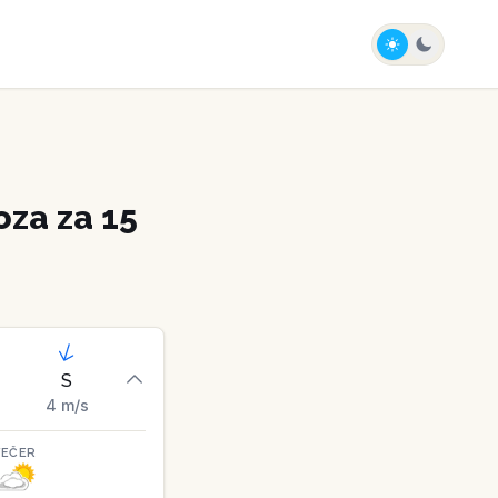
za za 15
S
4
m/s
VEČER