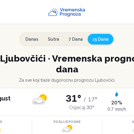
Danas
Sutra
7 Dana
15 Dana
Ljubovčići
·
Vremenska progno
dana
Za sve koji traže dugoročnu prognozu
Ljubovčići
.
31
°
gust
/
17
°
20
%
30
°
Osjećaj
0.7
mm/h
RO
POSLIJEPODNE