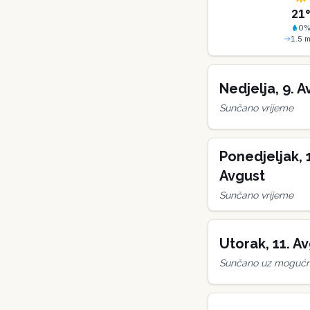
21
0
1.5
m
Nedjelja
,
9
.
A
Sunčano vrijeme
Ponedjeljak
,
Avgust
Sunčano vrijeme
Utorak
,
11
.
Av
Sunčano uz mogućno