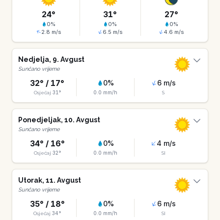
24
°
31
°
27
°
0
%
0
%
0
%
2.8
m/s
6.5
m/s
4.6
m/s
Nedjelja
,
9
.
Avgust
Sunčano vrijeme
32
° /
17
°
0
%
6
m/s
31
°
0.0
mm/h
Osjećaj
S
Ponedjeljak
,
10
.
Avgust
Sunčano vrijeme
34
° /
16
°
0
%
4
m/s
32
°
0.0
mm/h
Osjećaj
SI
Utorak
,
11
.
Avgust
Sunčano vrijeme
35
° /
18
°
0
%
6
m/s
34
°
0.0
mm/h
Osjećaj
SI