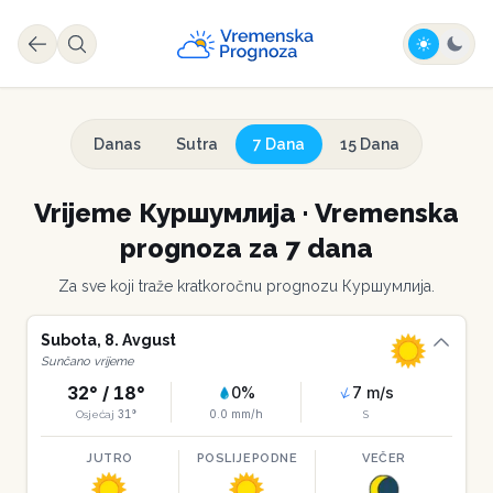
Danas
Sutra
7 Dana
15 Dana
Vrijeme
Куршумлија
·
Vremenska
prognoza za 7 dana
Za sve koji traže kratkoročnu prognozu
Куршумлија
.
Subota
,
8
.
Avgust
Sunčano vrijeme
32
° /
18
°
0
%
7
m/s
31
°
0.0
mm/h
Osjećaj
S
JUTRO
POSLIJEPODNE
VEČER