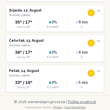
Srijeda
,
12
.
Avgust
Sunčano vrijeme
35
° /
17
°
0
%
6
m/s
33
°
0.0
mm/h
Osjećaj
SI
Četvrtak
,
13
.
Avgust
Sunčano vrijeme
34
° /
17
°
0
%
6
m/s
32
°
0.0
mm/h
Osjećaj
SI
Petak
,
14
.
Avgust
Sunčano vrijeme
33
° /
16
°
0
%
5
m/s
31
°
0.1
mm/h
Osjećaj
SI
©
2026
vremenskaprognoza.ba |
Politika privatnosti
Geolokacijski podaci:
Photon
i
OpenStreetMap