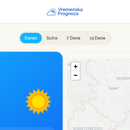
Danas
Sutra
7 Dana
15 Dana
+
−