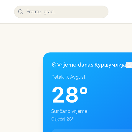
Vrijeme danas
Куршумлија
Petak, 7. Avgust
28
°
Sunčano vrijeme
28
°
Osjećaj