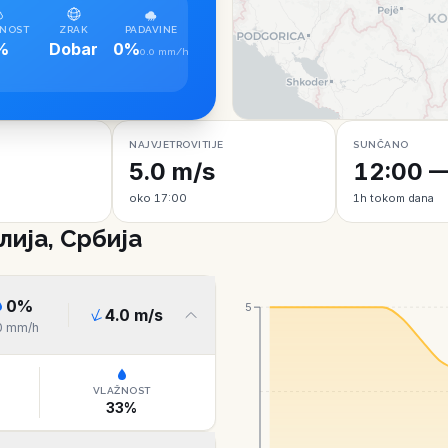
NOST
ZRAK
PADAVINE
%
Dobar
0%
0.0 mm/h
NAJVJETROVITIJE
SUNČANO
5.0 m/s
12:00 —
oko 17:00
1h tokom dana
ија, Србија
0
%
5
4.0
m/s
0
mm/h
VLAŽNOST
33
%