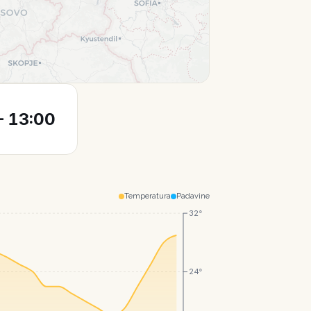
Leaflet
|
© CartoDB
 13:00
Temperatura
Padavine
32°
24°