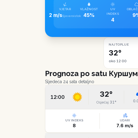
VJETAR
VLAŽNOST
UV
OBLAČ
2 m/s
45%
INDEKS
9
Sjeveroistok
4
NAJTOPLIJE
32°
oko 12:00
Prognoza po satu
Куршумл
Sljedeća 24 sata detaljno
32
°
12:00
0.
31
°
Osjećaj
UV INDEKS
UDARI
8
7.6
m/s