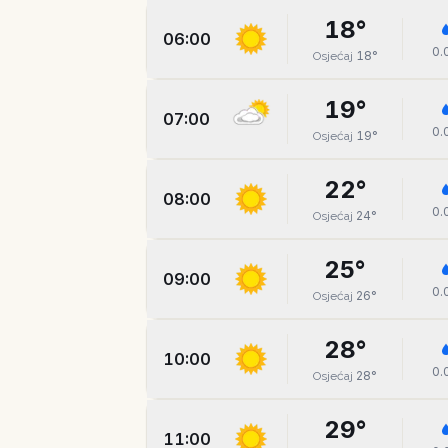
18
°
06:00
0.
18
°
Osjećaj
19
°
07:00
0.
19
°
Osjećaj
22
°
08:00
0.
24
°
Osjećaj
25
°
09:00
0.
26
°
Osjećaj
28
°
10:00
0.
28
°
Osjećaj
29
°
11:00