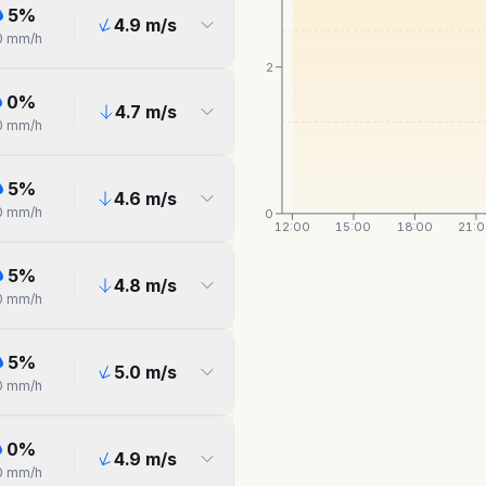
5
%
4.9
m/s
0
mm/h
2
0
%
4.7
m/s
0
mm/h
5
%
4.6
m/s
0
mm/h
0
12:00
15:00
18:00
21:
5
%
4.8
m/s
0
mm/h
5
%
5.0
m/s
0
mm/h
0
%
4.9
m/s
0
mm/h