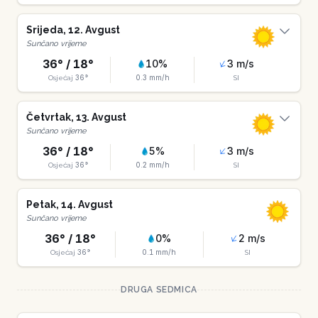
Srijeda
,
12
.
Avgust
Sunčano vrijeme
36
° /
18
°
10
%
3
m/s
36
°
0.3
mm/h
Osjećaj
SI
Četvrtak
,
13
.
Avgust
Sunčano vrijeme
36
° /
18
°
5
%
3
m/s
36
°
0.2
mm/h
Osjećaj
SI
Petak
,
14
.
Avgust
Sunčano vrijeme
36
° /
18
°
0
%
2
m/s
36
°
0.1
mm/h
Osjećaj
SI
DRUGA SEDMICA