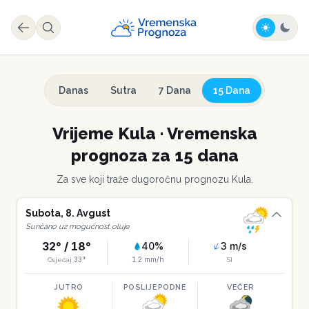
Danas
Sutra
7 Dana
15 Dana
Vrijeme
Kula
·
Vremenska
prognoza za 15 dana
Za sve koji traže dugoročnu prognozu
Kula
.
Subota
,
8
.
Avgust
Sunčano uz mogućnost oluje
32
° /
18
°
40
%
3
m/s
33
°
1.2
mm/h
Osjećaj
SI
JUTRO
POSLIJEPODNE
VEČER