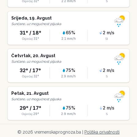
32
°
2.2
mm/h
Osjećaj
S
Srijeda
,
19
.
Avgust
Sunčano, uz mogućnost pljuska
31
° /
18
°
65
%
2
m/s
31
°
2.1
mm/h
Osjećaj
SI
Četvrtak
,
20
.
Avgust
Sunčano, uz mogućnost pljuska
32
° /
17
°
75
%
2
m/s
32
°
2.9
mm/h
Osjećaj
S
Petak
,
21
.
Avgust
Sunčano, uz mogućnost pljuska
29
° /
17
°
75
%
2
m/s
29
°
2.9
mm/h
Osjećaj
S
©
2026
vremenskaprognoza.ba |
Politika privatnosti