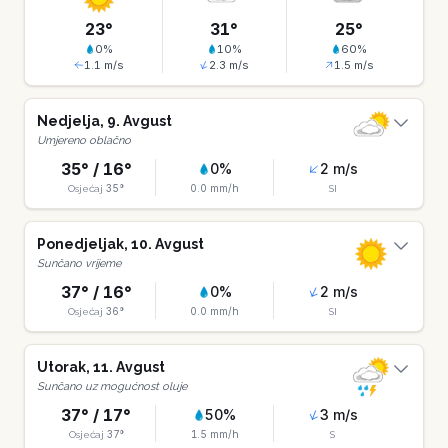
23
°
31
°
25
°
0
%
10
%
60
%
1.1
m/s
2.3
m/s
1.5
m/s
Nedjelja
,
9
.
Avgust
Umjereno oblačno
35
° /
16
°
0
%
2
m/s
35
°
0.0
mm/h
Osjećaj
SI
Ponedjeljak
,
10
.
Avgust
Sunčano vrijeme
37
° /
16
°
0
%
2
m/s
36
°
0.0
mm/h
Osjećaj
SI
Utorak
,
11
.
Avgust
Sunčano uz mogućnost oluje
37
° /
17
°
50
%
3
m/s
37
°
1.5
mm/h
Osjećaj
S