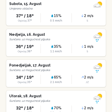
Subota
,
15
.
Avgust
Umjereno oblačno
37
° /
18
°
15
%
2
m/s
37
°
0.5
mm/h
Osjećaj
S
Nedjelja
,
16
.
Avgust
Sunčano, uz mogućnost pljuska
36
° /
19
°
35
%
1
m/s
36
°
1.1
mm/h
Osjećaj
S
Ponedjeljak
,
17
.
Avgust
Sunčano, uz mogućnost pljuska
34
° /
19
°
65
%
2
m/s
35
°
2.1
mm/h
Osjećaj
JZ
Utorak
,
18
.
Avgust
Sunčano, uz mogućnost pljuska
32
° /
18
°
70
%
2
m/s