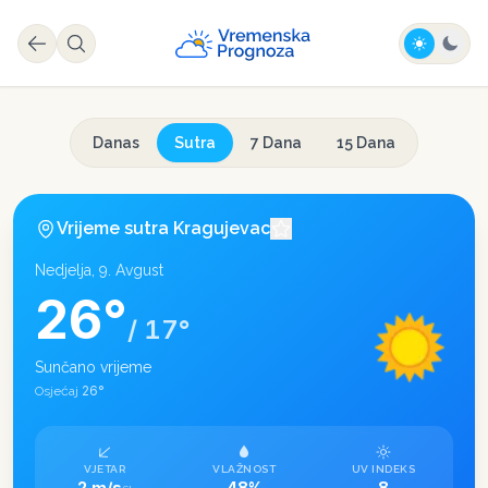
Danas
Sutra
7 Dana
15 Dana
Vrijeme sutra
Kragujevac
Nedjelja, 9. Avgust
26
°
/
17
°
Sunčano vrijeme
26
°
Osjećaj
VJETAR
VLAŽNOST
UV INDEKS
2 m/s
48%
8