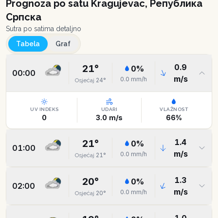
Prognoza po satu
Kragujevac, Република
Српска
Sutra po satima detaljno
Tabela
Graf
0.9
21
°
0
%
00:00
m/s
0.0
mm/h
24
°
Osjećaj
UV INDEKS
UDARI
VLAŽNOST
0
3.0
m/s
66
%
1.4
21
°
0
%
01:00
m/s
0.0
mm/h
21
°
Osjećaj
1.3
20
°
0
%
02:00
m/s
0.0
mm/h
20
°
Osjećaj