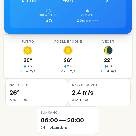
SI
OBLAČNOST
PADAVINE
6%
0%
0.0 mm/h
JUTRO
POSLIJEPODNE
VEČER
20
°
26
°
22
°
0
%
0
%
0
%
1.4
m/s
2.3
m/s
1.4
m/s
NAJTOPLIJE
NAJVJETROVITIJE
26°
2.4 m/s
oko 14:00
oko 11:00
SUNČANO
06:00 — 20:00
14h tokom dana