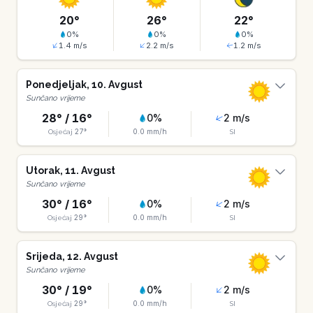
20
°
26
°
22
°
0
%
0
%
0
%
1.4
m/s
2.2
m/s
1.2
m/s
Ponedjeljak
,
10
.
Avgust
Sunčano vrijeme
28
° /
16
°
0
%
2
m/s
27
°
0.0
mm/h
Osjećaj
SI
Utorak
,
11
.
Avgust
Sunčano vrijeme
30
° /
16
°
0
%
2
m/s
29
°
0.0
mm/h
Osjećaj
SI
Srijeda
,
12
.
Avgust
Sunčano vrijeme
30
° /
19
°
0
%
2
m/s
29
°
0.0
mm/h
Osjećaj
SI