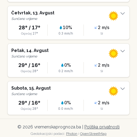
Četvrtak
,
13
.
Avgust
Sunčano vrijeme
28
° /
17
°
10
%
2
m/s
27
°
0.3
mm/h
Osjećaj
SI
Petak
,
14
.
Avgust
Sunčano vrijeme
29
° /
16
°
0
%
2
m/s
28
°
0.2
mm/h
Osjećaj
SI
Subota
,
15
.
Avgust
Sunčano vrijeme
29
° /
16
°
0
%
2
m/s
28
°
0.0
mm/h
Osjećaj
SI
©
2026
vremenskaprognoza.ba |
Politika privatnosti
Geolokacijski podaci:
Photon
i
OpenStreetMap