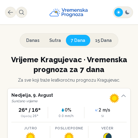
Danas
Sutra
7 Dana
15 Dana
Vrijeme
Kragujevac
·
Vremenska
prognoza za 7 dana
Za sve koji traže kratkoročnu prognozu
Kragujevac
.
Nedjelja
,
9
.
Avgust
Sunčano vrijeme
26
° /
16
°
0
%
2
m/s
26
°
0.0
mm/h
Osjećaj
SI
JUTRO
POSLIJEPODNE
VEČER