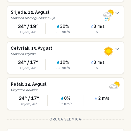
Srijeda
,
12
.
Avgust
Sunčano uz mogućnost oluje
34
° /
19
°
30
%
3
m/s
33
°
0.9
mm/h
Osjećaj
SI
Četvrtak
,
13
.
Avgust
Sunčano vrijeme
34
° /
17
°
10
%
3
m/s
33
°
0.4
mm/h
Osjećaj
SI
Petak
,
14
.
Avgust
Umjereno oblačno
34
° /
17
°
0
%
2
m/s
33
°
0.2
mm/h
Osjećaj
SI
DRUGA SEDMICA