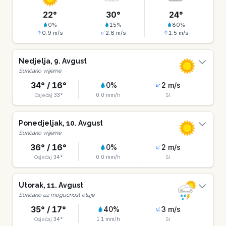
22
°
30
°
24
°
0
%
15
%
80
%
0.9
m/s
2.6
m/s
1.5
m/s
Nedjelja
,
9
.
Avgust
Sunčano vrijeme
34
° /
16
°
0
%
2
m/s
33
°
0.0
mm/h
Osjećaj
SI
Ponedjeljak
,
10
.
Avgust
Sunčano vrijeme
36
° /
16
°
0
%
2
m/s
34
°
0.0
mm/h
Osjećaj
SI
Utorak
,
11
.
Avgust
Sunčano uz mogućnost oluje
35
° /
17
°
40
%
3
m/s
34
°
1.1
mm/h
Osjećaj
SI