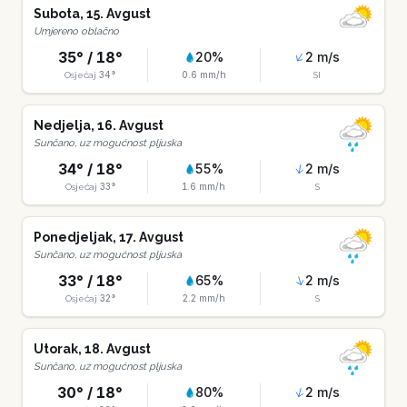
Subota
,
15
.
Avgust
Umjereno oblačno
35
° /
18
°
20
%
2
m/s
34
°
0.6
mm/h
Osjećaj
SI
Nedjelja
,
16
.
Avgust
Sunčano, uz mogućnost pljuska
34
° /
18
°
55
%
2
m/s
33
°
1.6
mm/h
Osjećaj
S
Ponedjeljak
,
17
.
Avgust
Sunčano, uz mogućnost pljuska
33
° /
18
°
65
%
2
m/s
32
°
2.2
mm/h
Osjećaj
S
Utorak
,
18
.
Avgust
Sunčano, uz mogućnost pljuska
30
° /
18
°
80
%
2
m/s