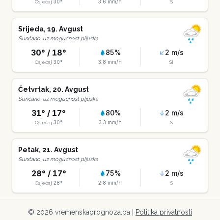
30
°
3.6
mm/h
Osjećaj
S
Srijeda
,
19
.
Avgust
Sunčano, uz mogućnost pljuska
30
° /
18
°
85
%
2
m/s
30
°
3.8
mm/h
Osjećaj
SI
Četvrtak
,
20
.
Avgust
Sunčano, uz mogućnost pljuska
31
° /
17
°
80
%
2
m/s
30
°
3.3
mm/h
Osjećaj
S
Petak
,
21
.
Avgust
Sunčano, uz mogućnost pljuska
28
° /
17
°
75
%
2
m/s
28
°
2.8
mm/h
Osjećaj
S
©
2026
vremenskaprognoza.ba |
Politika privatnosti