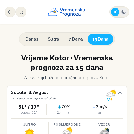
Danas
Sutra
7 Dana
15 Dana
Vrijeme
Kotor
·
Vremenska
prognoza za 15 dana
Za sve koji traže dugoročnu prognozu
Kotor
.
Subota
,
8
.
Avgust
Sunčano uz mogućnost oluje
31
° /
17
°
70
%
3
m/s
31
°
2.4
mm/h
Osjećaj
SI
JUTRO
POSLIJEPODNE
VEČER