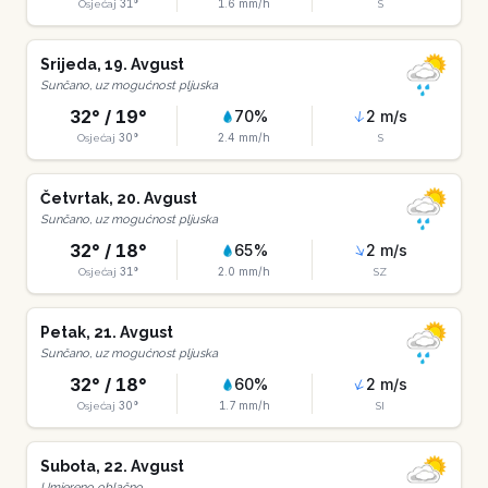
31
°
1.6
mm/h
Osjećaj
S
Srijeda
,
19
.
Avgust
Sunčano, uz mogućnost pljuska
32
° /
19
°
70
%
2
m/s
30
°
2.4
mm/h
Osjećaj
S
Četvrtak
,
20
.
Avgust
Sunčano, uz mogućnost pljuska
32
° /
18
°
65
%
2
m/s
31
°
2.0
mm/h
Osjećaj
SZ
Petak
,
21
.
Avgust
Sunčano, uz mogućnost pljuska
32
° /
18
°
60
%
2
m/s
30
°
1.7
mm/h
Osjećaj
SI
Subota
,
22
.
Avgust
Umjereno oblačno