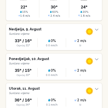
22
°
30
°
24
°
15
%
60
%
20
%
1.6
m/s
2.4
m/s
1.8
m/s
Nedjelja
,
9
.
Avgust
Sunčano vrijeme
33
° /
16
°
0
%
2
m/s
31
°
0.0
mm/h
Osjećaj
SI
Ponedjeljak
,
10
.
Avgust
Sunčano vrijeme
35
° /
15
°
0
%
2
m/s
33
°
0.0
mm/h
Osjećaj
I
Utorak
,
11
.
Avgust
Sunčano vrijeme
36
° /
16
°
0
%
2
m/s
34
°
0.1
mm/h
Osjećaj
SI