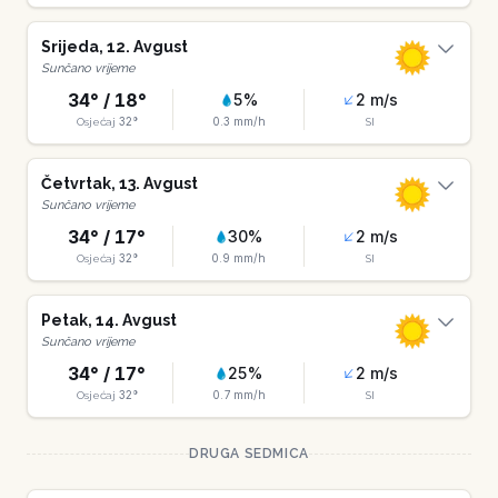
Srijeda
,
12
.
Avgust
Sunčano vrijeme
34
° /
18
°
5
%
2
m/s
32
°
0.3
mm/h
Osjećaj
SI
Četvrtak
,
13
.
Avgust
Sunčano vrijeme
34
° /
17
°
30
%
2
m/s
32
°
0.9
mm/h
Osjećaj
SI
Petak
,
14
.
Avgust
Sunčano vrijeme
34
° /
17
°
25
%
2
m/s
32
°
0.7
mm/h
Osjećaj
SI
DRUGA SEDMICA