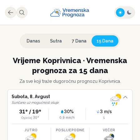
Danas
Sutra
7 Dana
15 Dana
Vrijeme
Koprivnica
·
Vremenska
prognoza za 15 dana
Za sve koji traže dugoročnu prognozu
Koprivnica
.
Subota
,
8
.
Avgust
Sunčano uz mogućnost oluje
31
° /
19
°
30
%
3
m/s
30
°
0.9
mm/h
Osjećaj
S
JUTRO
POSLIJEPODNE
VEČER