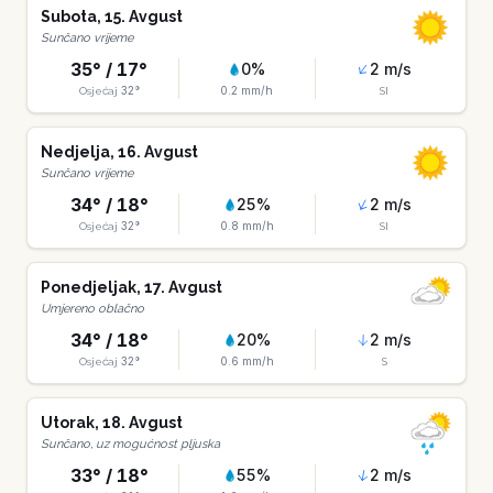
Subota
,
15
.
Avgust
Sunčano vrijeme
35
° /
17
°
0
%
2
m/s
32
°
0.2
mm/h
Osjećaj
SI
Nedjelja
,
16
.
Avgust
Sunčano vrijeme
34
° /
18
°
25
%
2
m/s
32
°
0.8
mm/h
Osjećaj
SI
Ponedjeljak
,
17
.
Avgust
Umjereno oblačno
34
° /
18
°
20
%
2
m/s
32
°
0.6
mm/h
Osjećaj
S
Utorak
,
18
.
Avgust
Sunčano, uz mogućnost pljuska
33
° /
18
°
55
%
2
m/s