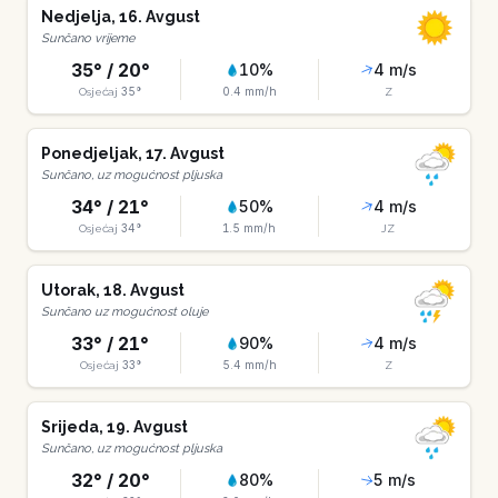
Nedjelja
,
16
.
Avgust
Sunčano vrijeme
35
° /
20
°
10
%
4
m/s
35
°
0.4
mm/h
Osjećaj
Z
Ponedjeljak
,
17
.
Avgust
Sunčano, uz mogućnost pljuska
34
° /
21
°
50
%
4
m/s
34
°
1.5
mm/h
Osjećaj
JZ
Utorak
,
18
.
Avgust
Sunčano uz mogućnost oluje
33
° /
21
°
90
%
4
m/s
33
°
5.4
mm/h
Osjećaj
Z
Srijeda
,
19
.
Avgust
Sunčano, uz mogućnost pljuska
32
° /
20
°
80
%
5
m/s