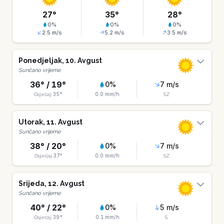
27
°
35
°
28
°
0
%
0
%
0
%
2.5
m/s
5.2
m/s
3.5
m/s
Ponedjeljak
,
10
.
Avgust
Sunčano vrijeme
36
° /
19
°
0
%
7
m/s
35
°
0.0
mm/h
Osjećaj
SZ
Utorak
,
11
.
Avgust
Sunčano vrijeme
38
° /
20
°
0
%
7
m/s
37
°
0.0
mm/h
Osjećaj
SZ
Srijeda
,
12
.
Avgust
Sunčano vrijeme
40
° /
22
°
0
%
5
m/s
39
°
0.1
mm/h
Osjećaj
S