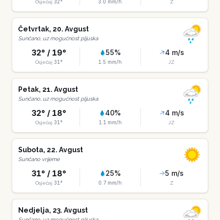
32
°
3.0
mm/h
Osjećaj
Z
Četvrtak
,
20
.
Avgust
Sunčano, uz mogućnost pljuska
32
° /
19
°
55
%
4
m/s
31
°
1.5
mm/h
Osjećaj
JZ
Petak
,
21
.
Avgust
Sunčano, uz mogućnost pljuska
32
° /
18
°
40
%
4
m/s
31
°
1.1
mm/h
Osjećaj
JZ
Subota
,
22
.
Avgust
Sunčano vrijeme
31
° /
18
°
25
%
5
m/s
31
°
0.7
mm/h
Osjećaj
Z
Nedjelja
,
23
.
Avgust
Sunčano, uz mogućnost pljuska