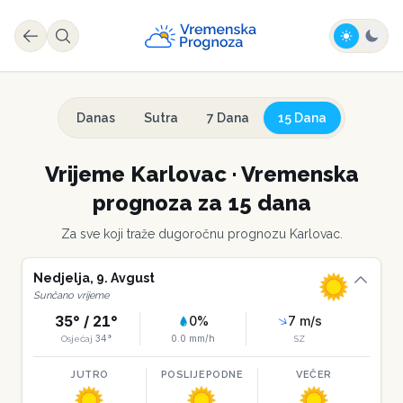
Danas
Sutra
7 Dana
15 Dana
Vrijeme
Karlovac
·
Vremenska
prognoza za 15 dana
Za sve koji traže dugoročnu prognozu
Karlovac
.
Nedjelja
,
9
.
Avgust
Sunčano vrijeme
35
° /
21
°
0
%
7
m/s
34
°
0.0
mm/h
Osjećaj
SZ
JUTRO
POSLIJEPODNE
VEČER