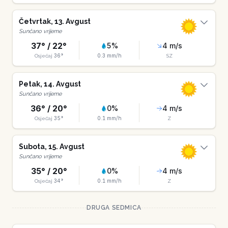
Četvrtak
,
13
.
Avgust
Sunčano vrijeme
37
° /
22
°
5
%
4
m/s
36
°
0.3
mm/h
Osjećaj
SZ
Petak
,
14
.
Avgust
Sunčano vrijeme
36
° /
20
°
0
%
4
m/s
35
°
0.1
mm/h
Osjećaj
Z
Subota
,
15
.
Avgust
Sunčano vrijeme
35
° /
20
°
0
%
4
m/s
34
°
0.1
mm/h
Osjećaj
Z
DRUGA SEDMICA