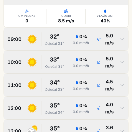
UV INDEKS
UDARI
VLAŽNOST
0
8.5
m/s
40
%
5.0
32
°
0
%
09:00
m/s
0.0
mm/h
31
°
Osjećaj
5.0
33
°
0
%
10:00
m/s
0.0
mm/h
32
°
Osjećaj
4.5
34
°
0
%
11:00
m/s
0.0
mm/h
33
°
Osjećaj
4.0
35
°
0
%
12:00
m/s
0.0
mm/h
34
°
Osjećaj
3.6
35
°
0
%
13:00