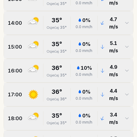
m/s
0.0
mm/h
35
°
Osjećaj
4.7
35
°
0
%
14:00
m/s
0.0
mm/h
35
°
Osjećaj
5.1
35
°
0
%
15:00
m/s
0.0
mm/h
35
°
Osjećaj
4.9
36
°
10
%
16:00
m/s
0.0
mm/h
35
°
Osjećaj
4.4
36
°
0
%
17:00
m/s
0.0
mm/h
36
°
Osjećaj
3.4
35
°
0
%
18:00
m/s
0.0
mm/h
35
°
Osjećaj