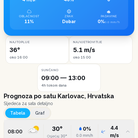
I
OBLAČNOST
ZRAK
PADAVINE
11%
Dobar
0%
0.0 mm/h
NAJTOPLIJE
NAJVJETROVITIJE
36°
5.1 m/s
oko 16:00
oko 15:00
SUNČANO
09:00 — 13:00
4h tokom dana
Prognoza po satu
Karlovac, Hrvatska
Sljedeća 24 sata detaljno
Tabela
Graf
4.4
30
°
0
%
08:00
m/s
0.0
mm/h
30
°
Osjećaj