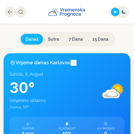
Danas
Sutra
7 Dana
15 Dana
Vrijeme danas
Karlovac
Subota, 8. Avgust
30
°
Umjereno oblačno
30
°
Osjećaj
VJETAR
VLAŽNOST
UV INDEKS
4 m/s
40%
0