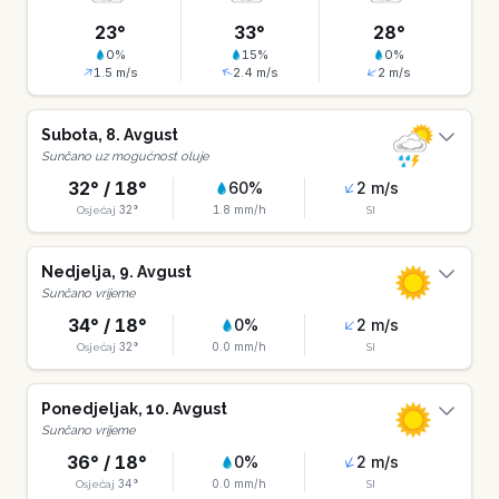
23
°
33
°
28
°
0
%
15
%
0
%
1.5
m/s
2.4
m/s
2
m/s
Subota
,
8
.
Avgust
Sunčano uz mogućnost oluje
32
° /
18
°
60
%
2
m/s
32
°
1.8
mm/h
Osjećaj
SI
Nedjelja
,
9
.
Avgust
Sunčano vrijeme
34
° /
18
°
0
%
2
m/s
32
°
0.0
mm/h
Osjećaj
SI
Ponedjeljak
,
10
.
Avgust
Sunčano vrijeme
36
° /
18
°
0
%
2
m/s
34
°
0.0
mm/h
Osjećaj
SI