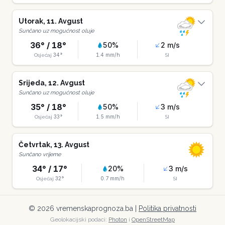
Utorak
,
11
.
Avgust
Sunčano uz mogućnost oluje
36
° /
18
°
50
%
2
m/s
34
°
1.4
mm/h
Osjećaj
SI
Srijeda
,
12
.
Avgust
Sunčano uz mogućnost oluje
35
° /
18
°
50
%
3
m/s
33
°
1.5
mm/h
Osjećaj
SI
Četvrtak
,
13
.
Avgust
Sunčano vrijeme
34
° /
17
°
20
%
3
m/s
32
°
0.7
mm/h
Osjećaj
SI
©
2026
vremenskaprognoza.ba |
Politika privatnosti
Geolokacijski podaci:
Photon
i
OpenStreetMap