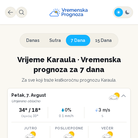
Danas
Sutra
7 Dana
15 Dana
Vrijeme
Karaula
·
Vremenska
prognoza za 7 dana
Za sve koji traže kratkoročnu prognozu
Karaula
.
Petak
,
7
.
Avgust
Umjereno oblačno
34
° /
18
°
0
%
3
m/s
33
°
0.1
mm/h
Osjećaj
S
JUTRO
POSLIJEPODNE
VEČER