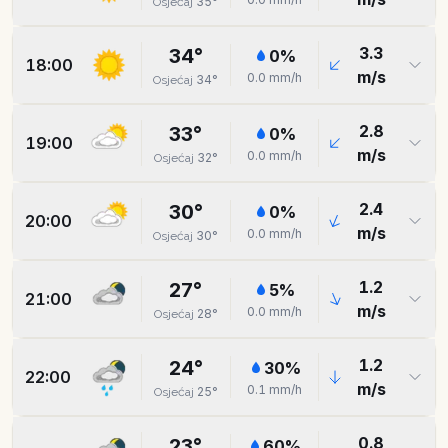
35
°
Osjećaj
3.3
34
°
0
%
18:00
m/s
0.0
mm/h
34
°
Osjećaj
2.8
33
°
0
%
19:00
m/s
0.0
mm/h
32
°
Osjećaj
2.4
30
°
0
%
20:00
m/s
0.0
mm/h
30
°
Osjećaj
1.2
27
°
5
%
21:00
m/s
0.0
mm/h
28
°
Osjećaj
1.2
24
°
30
%
22:00
m/s
0.1
mm/h
25
°
Osjećaj
0.8
23
°
60
%