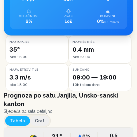
JI
OBLAČNOST
ZRAK
PADAVINE
6%
Loš
0%
0.0 mm/h
NAJTOPLIJE
NAJVIŠE KIŠE
35°
0.4 mm
oko 16:00
oko 23:00
NAJVJETROVITIJE
SUNČANO
3.3 m/s
09:00 — 19:00
oko 18:00
10h tokom dana
Prognoza po satu
Janjila, Unsko-sanski
kanton
Sljedeća 24 sata detaljno
Tabela
Graf
0.5
21
°
0
%