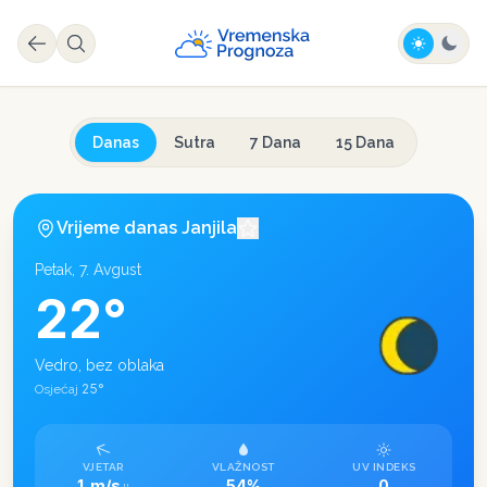
Danas
Sutra
7 Dana
15 Dana
Vrijeme danas
Janjila
Petak, 7. Avgust
22
°
Vedro, bez oblaka
25
°
Osjećaj
VJETAR
VLAŽNOST
UV INDEKS
1 m/s
54%
0