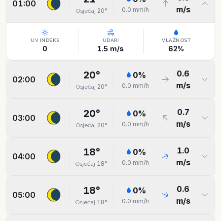
01:00
m/s
0.0
mm/h
20
°
Osjećaj
UV INDEKS
UDARI
VLAŽNOST
0
1.5
m/s
62
%
0.6
20
°
0
%
02:00
m/s
0.0
mm/h
20
°
Osjećaj
0.7
20
°
0
%
03:00
m/s
0.0
mm/h
20
°
Osjećaj
1.0
18
°
0
%
04:00
m/s
0.0
mm/h
18
°
Osjećaj
0.6
18
°
0
%
05:00
m/s
0.0
mm/h
18
°
Osjećaj