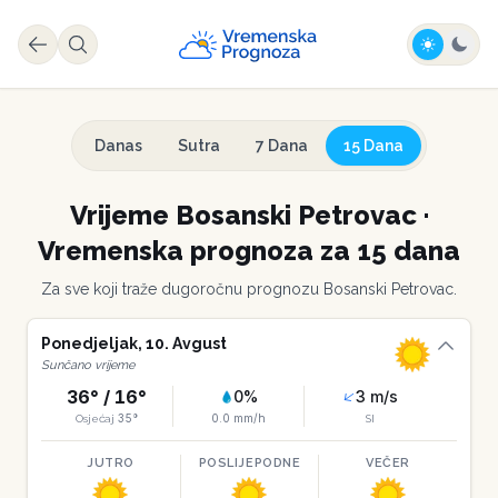
Danas
Sutra
7 Dana
15 Dana
Vrijeme
Bosanski Petrovac
·
Vremenska prognoza za 15 dana
Za sve koji traže dugoročnu prognozu
Bosanski Petrovac
.
Ponedjeljak
,
10
.
Avgust
Sunčano vrijeme
36
° /
16
°
0
%
3
m/s
35
°
0.0
mm/h
Osjećaj
SI
JUTRO
POSLIJEPODNE
VEČER