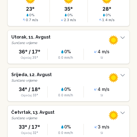
23
°
35
°
28
°
0
%
0
%
0
%
0.7
m/s
2.3
m/s
1.4
m/s
Utorak
,
11
.
Avgust
Sunčano vrijeme
36
° /
17
°
0
%
4
m/s
35
°
0.0
mm/h
Osjećaj
SI
Srijeda
,
12
.
Avgust
Sunčano vrijeme
34
° /
18
°
0
%
4
m/s
33
°
0.0
mm/h
Osjećaj
SI
Četvrtak
,
13
.
Avgust
Sunčano vrijeme
33
° /
17
°
0
%
3
m/s
32
°
0.0
mm/h
Osjećaj
SI