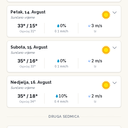
Petak
,
14
.
Avgust
Sunčano vrijeme
33
° /
15
°
0
%
3
m/s
31
°
0.1
mm/h
Osjećaj
SI
Subota
,
15
.
Avgust
Sunčano vrijeme
35
° /
16
°
0
%
2
m/s
33
°
0.1
mm/h
Osjećaj
SI
Nedjelja
,
16
.
Avgust
Sunčano vrijeme
35
° /
18
°
10
%
2
m/s
34
°
0.4
mm/h
Osjećaj
SI
DRUGA SEDMICA