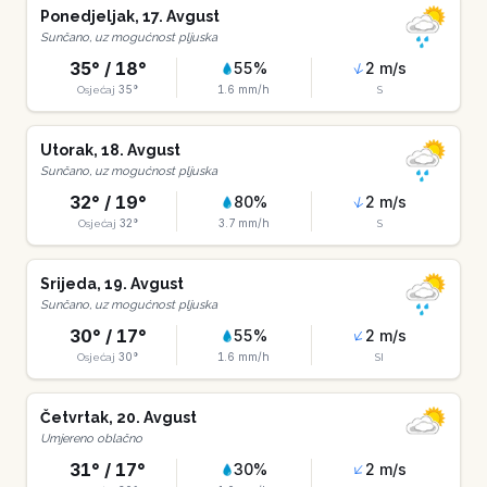
Ponedjeljak
,
17
.
Avgust
Sunčano, uz mogućnost pljuska
35
° /
18
°
55
%
2
m/s
35
°
1.6
mm/h
Osjećaj
S
Utorak
,
18
.
Avgust
Sunčano, uz mogućnost pljuska
32
° /
19
°
80
%
2
m/s
32
°
3.7
mm/h
Osjećaj
S
Srijeda
,
19
.
Avgust
Sunčano, uz mogućnost pljuska
30
° /
17
°
55
%
2
m/s
30
°
1.6
mm/h
Osjećaj
SI
Četvrtak
,
20
.
Avgust
Umjereno oblačno
31
° /
17
°
30
%
2
m/s