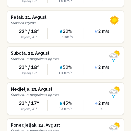
30
°
1.0
mm/h
Osjećaj
SI
Petak
,
21
.
Avgust
Sunčano vrijeme
32
° /
18
°
20
%
2
m/s
31
°
0.6
mm/h
Osjećaj
SI
Subota
,
22
.
Avgust
Sunčano, uz mogućnost pljuska
31
° /
18
°
50
%
2
m/s
30
°
1.4
mm/h
Osjećaj
SI
Nedjelja
,
23
.
Avgust
Sunčano, uz mogućnost pljuska
31
° /
17
°
45
%
2
m/s
31
°
1.3
mm/h
Osjećaj
S
Ponedjeljak
,
24
.
Avgust
Sunčano, uz mogućnost pljuska