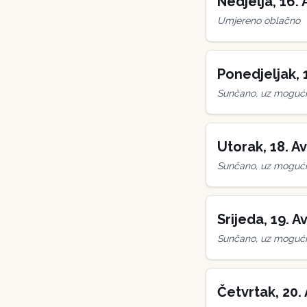
Nedjelja
,
16
.
Umjereno oblačno
Ponedjeljak
,
Sunčano, uz mogućn
Utorak
,
18
.
Av
Sunčano, uz mogućn
Srijeda
,
19
.
Av
Sunčano, uz mogućn
Četvrtak
,
20
.