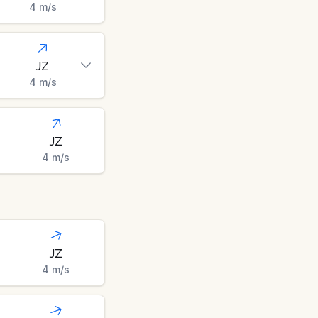
4
m/s
JZ
4
m/s
JZ
4
m/s
JZ
4
m/s