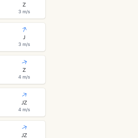
Z
3
m/s
J
3
m/s
Z
4
m/s
JZ
4
m/s
JZ