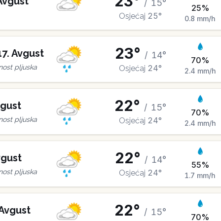
23
°
Avgust
/
15
°
25
%
25
°
Osjećaj
0.8
mm/h
23
°
17
.
Avgust
/
14
°
70
%
24
°
ost pljuska
Osjećaj
2.4
mm/h
22
°
gust
/
15
°
70
%
24
°
ost pljuska
Osjećaj
2.4
mm/h
22
°
gust
/
14
°
55
%
24
°
ost pljuska
Osjećaj
1.7
mm/h
22
°
Avgust
/
15
°
70
%