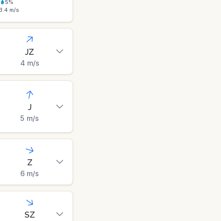
5
%
3.4
m/s
JZ
4
m/s
J
5
m/s
Z
6
m/s
SZ