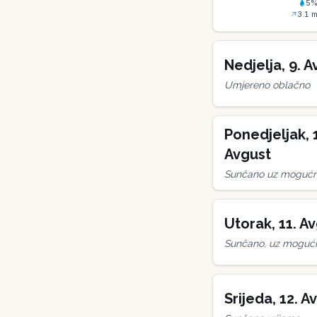
5
3.1
m
Nedjelja
,
9
.
A
Umjereno oblačno
Ponedjeljak
,
Avgust
Sunčano uz mogućno
Utorak
,
11
.
Av
Sunčano, uz mogućn
Srijeda
,
12
.
Av