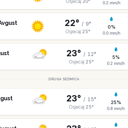
20
°
Osjećaj
0.2
mm/h
22
°
Avgust
/
9
°
0
%
25
°
Osjećaj
0.0
mm/h
23
°
ust
/
12
°
5
%
25
°
Osjećaj
0.2
mm/h
DRUGA SEDMICA
23
°
gust
/
15
°
25
%
25
°
Osjećaj
0.8
mm/h