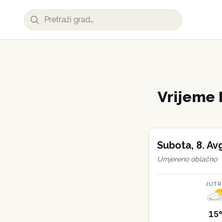
Vrijeme
Subota
,
8
.
Av
Umjereno oblačno
JUT
15