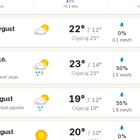
%
5
%
/s
5.1
m/s
22
°
vgust
/
12
°
0
%
25
°
Osjećaj
0.1
mm/h
10
.
23
°
/
14
°
50
%
25
°
Osjećaj
1.5
mm/h
st oluje
19
°
gust
/
12
°
55
%
19
°
ost pljuska
Osjećaj
1.6
mm/h
20
°
gust
/
10
°
0
%