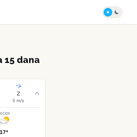
 15 dana
Z
5
m/s
VEČER
17
°