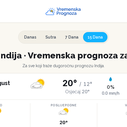
Danas
Sutra
7 Dana
15 Dana
Indija
·
Vremenska prognoza za
Za sve koji traže dugoročnu prognozu
Indija
.
20
°
gust
/
12
°
0
%
20
°
Osjećaj
0.0
mm/h
RO
POSLIJEPODNE
°
20
°