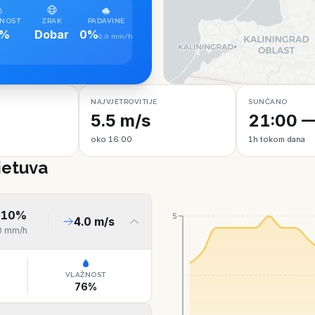
NOST
ZRAK
PADAVINE
1%
Dobar
0%
0.0 mm/h
NAJVJETROVITIJE
SUNČANO
5.5 m/s
21:00 —
oko 16:00
1h tokom dana
Lietuva
10
%
5
4.0
m/s
0
mm/h
VLAŽNOST
76
%