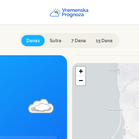
Danas
Sutra
7 Dana
15 Dana
+
−