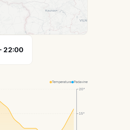
Leaflet
|
© CartoDB
 22:00
Temperatura
Padavine
20°
15°