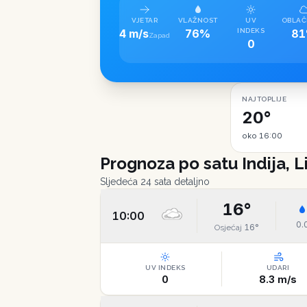
VJETAR
VLAŽNOST
UV
OBLAČ
4 m/s
76%
INDEKS
8
Zapad
0
NAJTOPLIJE
20°
oko 16:00
Prognoza po satu
Indija, 
Sljedeća 24 sata detaljno
16
°
10:00
0.
16
°
Osjećaj
UV INDEKS
UDARI
0
8.3
m/s