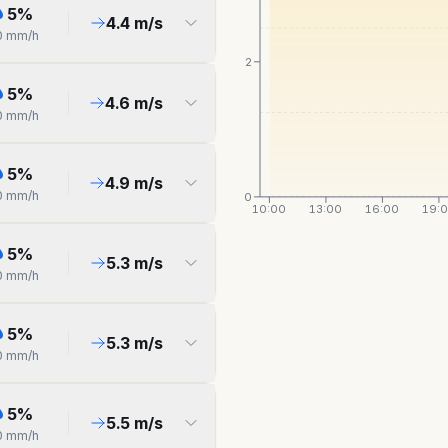
5
%
4.4
m/s
0
mm/h
2
5
%
4.6
m/s
0
mm/h
5
%
4.9
m/s
0
mm/h
0
10:00
13:00
16:00
19:
5
%
5.3
m/s
0
mm/h
5
%
5.3
m/s
0
mm/h
5
%
5.5
m/s
0
mm/h