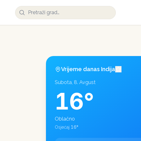
Vrijeme danas
Indija
Subota, 8. Avgust
16
°
Oblačno
16
°
Osjećaj