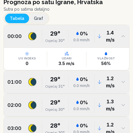
Prognoza po satu
Igrane, Hrvatska
Sutra po satima detaljno
Tabela
Graf
1.4
29
°
0
%
00:00
m/s
0.0
mm/h
30
°
Osjećaj
UV INDEKS
UDARI
VLAŽNOST
0
3.5
m/s
56
%
1.2
29
°
0
%
01:00
m/s
0.0
mm/h
31
°
Osjećaj
1.3
29
°
0
%
02:00
m/s
0.0
mm/h
30
°
Osjećaj
1.2
28
°
0
%
03:00
m/s
0.0
mm/h
30
°
Osjećaj