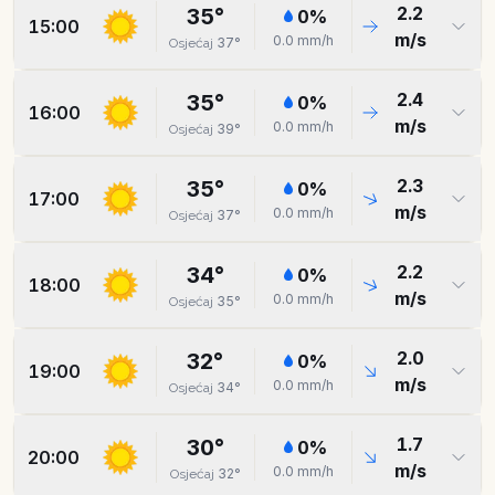
2.2
35
°
0
%
15:00
m/s
0.0
mm/h
37
°
Osjećaj
2.4
35
°
0
%
16:00
m/s
0.0
mm/h
39
°
Osjećaj
2.3
35
°
0
%
17:00
m/s
0.0
mm/h
37
°
Osjećaj
2.2
34
°
0
%
18:00
m/s
0.0
mm/h
35
°
Osjećaj
2.0
32
°
0
%
19:00
m/s
0.0
mm/h
34
°
Osjećaj
1.7
30
°
0
%
20:00
m/s
0.0
mm/h
32
°
Osjećaj