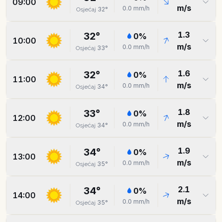
09:00
m/s
0.0
mm/h
32
°
Osjećaj
1.3
32
°
0
%
10:00
m/s
0.0
mm/h
33
°
Osjećaj
1.6
32
°
0
%
11:00
m/s
0.0
mm/h
34
°
Osjećaj
1.8
33
°
0
%
12:00
m/s
0.0
mm/h
34
°
Osjećaj
1.9
34
°
0
%
13:00
m/s
0.0
mm/h
35
°
Osjećaj
2.1
34
°
0
%
14:00
m/s
0.0
mm/h
35
°
Osjećaj