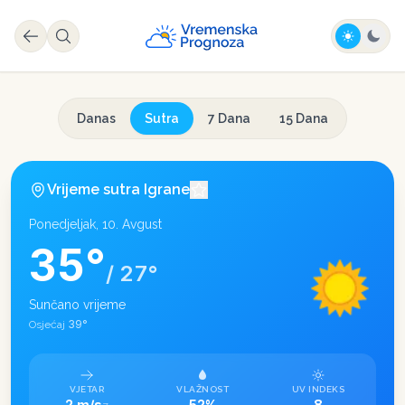
Danas
Sutra
7 Dana
15 Dana
Vrijeme sutra
Igrane
Ponedjeljak, 10. Avgust
35
°
/
27
°
Sunčano vrijeme
39
°
Osjećaj
VJETAR
VLAŽNOST
UV INDEKS
2 m/s
52%
8