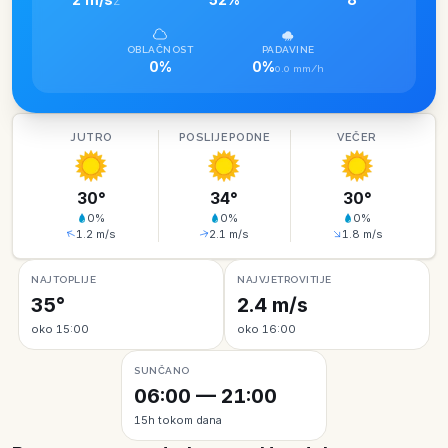
Z
OBLAČNOST
PADAVINE
0%
0%
0.0 mm/h
JUTRO
POSLIJEPODNE
VEČER
30
°
34
°
30
°
0
%
0
%
0
%
1.2
m/s
2.1
m/s
1.8
m/s
NAJTOPLIJE
NAJVJETROVITIJE
35°
2.4 m/s
oko 15:00
oko 16:00
SUNČANO
06:00 — 21:00
15h tokom dana