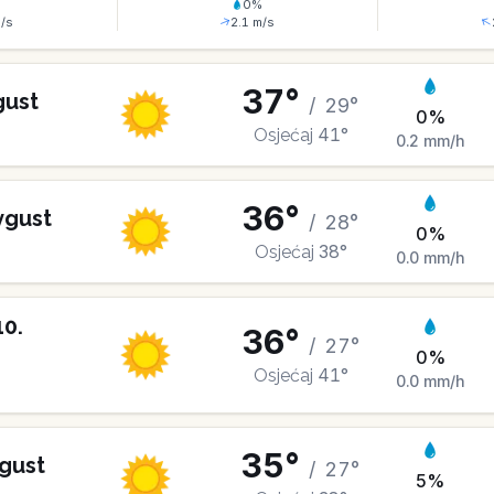
%
0
%
/s
2.1
m/s
37
°
gust
/
29
°
0
%
41
°
Osjećaj
0.2
mm/h
36
°
vgust
/
28
°
0
%
38
°
Osjećaj
0.0
mm/h
10
.
36
°
/
27
°
0
%
41
°
Osjećaj
0.0
mm/h
35
°
gust
/
27
°
5
%