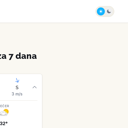
a 7 dana
S
3
m/s
VEČER
32
°