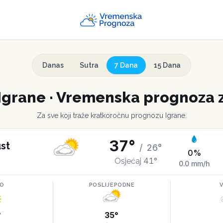
Danas
Sutra
7 Dana
15 Dana
Igrane
·
Vremenska prognoza z
Za sve koji traže kratkoročnu prognozu
Igrane
.
37
°
st
/
26
°
0
%
41
°
Osjećaj
0.0
mm/h
RO
POSLIJEPODNE
°
35
°