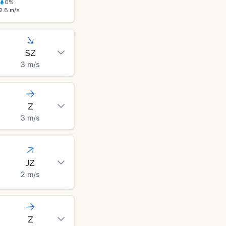
0
%
2.8
m/s
SZ
3
m/s
Z
3
m/s
JZ
2
m/s
Z