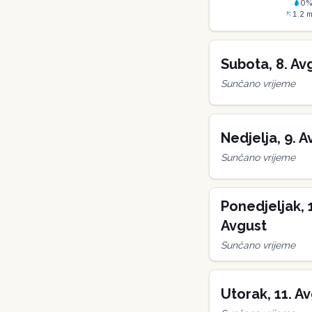
0
1.2
m
Subota
,
8
.
Av
Sunčano vrijeme
Nedjelja
,
9
.
A
Sunčano vrijeme
Ponedjeljak
,
Avgust
Sunčano vrijeme
Utorak
,
11
.
Av