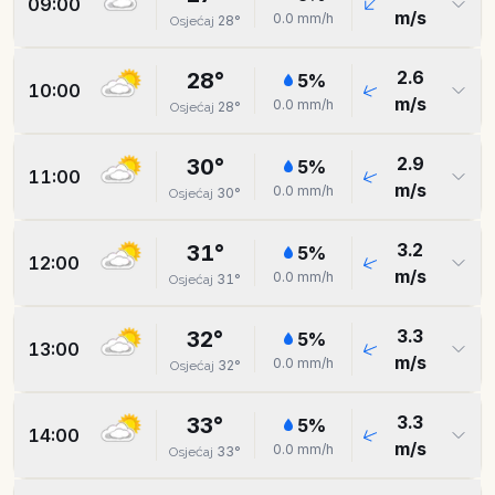
09:00
m/s
0.0
mm/h
28
°
Osjećaj
2.6
28
°
5
%
10:00
m/s
0.0
mm/h
28
°
Osjećaj
2.9
30
°
5
%
11:00
m/s
0.0
mm/h
30
°
Osjećaj
3.2
31
°
5
%
12:00
m/s
0.0
mm/h
31
°
Osjećaj
3.3
32
°
5
%
13:00
m/s
0.0
mm/h
32
°
Osjećaj
3.3
33
°
5
%
14:00
m/s
0.0
mm/h
33
°
Osjećaj