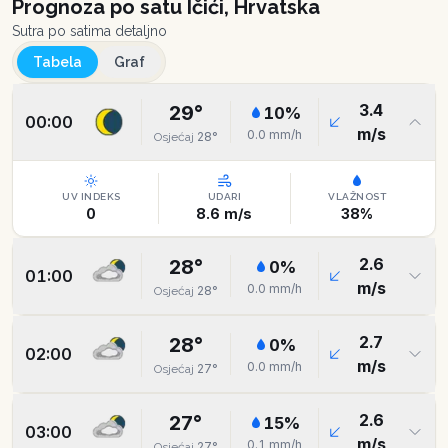
Prognoza po satu
Ičići, Hrvatska
Sutra po satima detaljno
Tabela
Graf
3.4
29
°
10
%
00:00
m/s
0.0
mm/h
28
°
Osjećaj
UV INDEKS
UDARI
VLAŽNOST
0
8.6
m/s
38
%
2.6
28
°
0
%
01:00
m/s
0.0
mm/h
28
°
Osjećaj
2.7
28
°
0
%
02:00
m/s
0.0
mm/h
27
°
Osjećaj
2.6
27
°
15
%
03:00
m/s
0.1
mm/h
27
°
Osjećaj