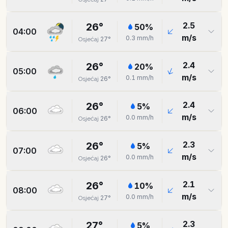
2.5
26
°
50
%
04:00
m/s
0.3
mm/h
27
°
Osjećaj
2.4
26
°
20
%
05:00
m/s
0.1
mm/h
26
°
Osjećaj
2.4
26
°
5
%
06:00
m/s
0.0
mm/h
26
°
Osjećaj
2.3
26
°
5
%
07:00
m/s
0.0
mm/h
26
°
Osjećaj
2.1
26
°
10
%
08:00
m/s
0.0
mm/h
27
°
Osjećaj
2.3
27
°
5
%