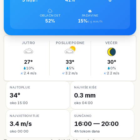
SI
OBLAČNOST
PADAVINE
52%
15%
0.5 mm/h
JUTRO
POSLIJEPODNE
VEČER
27
°
33
°
30
°
10
%
5
%
0
%
2.4
m/s
3.2
m/s
2.2
m/s
NAJTOPLIJE
NAJVIŠE KIŠE
34°
0.3 mm
oko 15:00
oko 04:00
NAJVJETROVITIJE
SUNČANO
3.4 m/s
16:00 — 20:00
oko 00:00
4h tokom dana