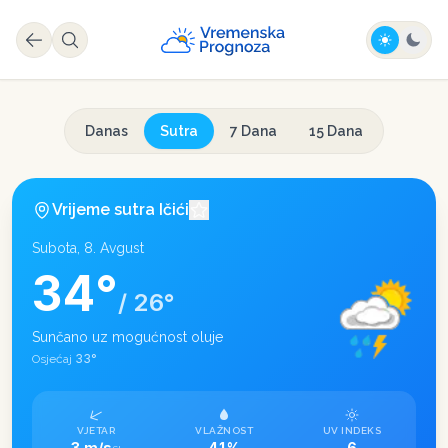
Danas
Sutra
7 Dana
15 Dana
Vrijeme sutra
Ičići
Subota, 8. Avgust
34
°
/
26
°
Sunčano uz mogućnost oluje
33
°
Osjećaj
VJETAR
VLAŽNOST
UV INDEKS
3 m/s
41%
6