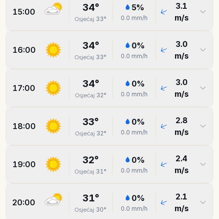
3.1
34
°
5
%
15:00
m/s
0.0
mm/h
33
°
Osjećaj
3.0
34
°
0
%
16:00
m/s
0.0
mm/h
33
°
Osjećaj
3.0
34
°
0
%
17:00
m/s
0.0
mm/h
32
°
Osjećaj
2.8
33
°
0
%
18:00
m/s
0.0
mm/h
32
°
Osjećaj
2.4
32
°
0
%
19:00
m/s
0.0
mm/h
31
°
Osjećaj
2.1
31
°
0
%
20:00
m/s
0.0
mm/h
30
°
Osjećaj