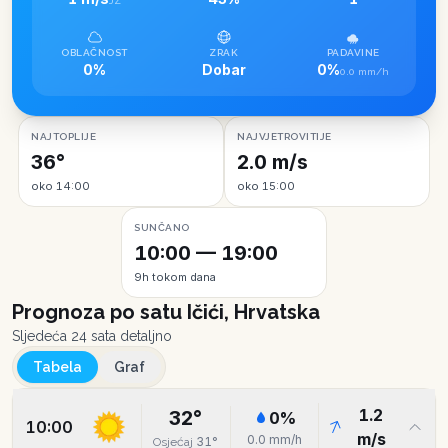
JZ
OBLAČNOST
ZRAK
PADAVINE
0%
Dobar
0%
0.0 mm/h
NAJTOPLIJE
NAJVJETROVITIJE
36°
2.0 m/s
oko 14:00
oko 15:00
SUNČANO
10:00 — 19:00
9h tokom dana
Prognoza po satu
Ičići, Hrvatska
Sljedeća 24 sata detaljno
Tabela
Graf
1.2
32
°
0
%
10:00
m/s
0.0
mm/h
31
°
Osjećaj