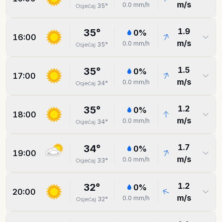
m/s
0.0
mm/h
35
°
Osjećaj
1.9
35
°
0
%
16:00
m/s
0.0
mm/h
35
°
Osjećaj
1.5
35
°
0
%
17:00
m/s
0.0
mm/h
34
°
Osjećaj
1.2
35
°
0
%
18:00
m/s
0.0
mm/h
34
°
Osjećaj
1.7
34
°
0
%
19:00
m/s
0.0
mm/h
33
°
Osjećaj
1.2
32
°
0
%
20:00
m/s
0.0
mm/h
32
°
Osjećaj