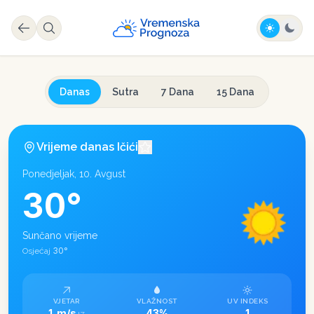
Danas
Sutra
7 Dana
15 Dana
Vrijeme danas
Ičići
Ponedjeljak, 10. Avgust
30
°
Sunčano vrijeme
30
°
Osjećaj
VJETAR
VLAŽNOST
UV INDEKS
1 m/s
43%
1