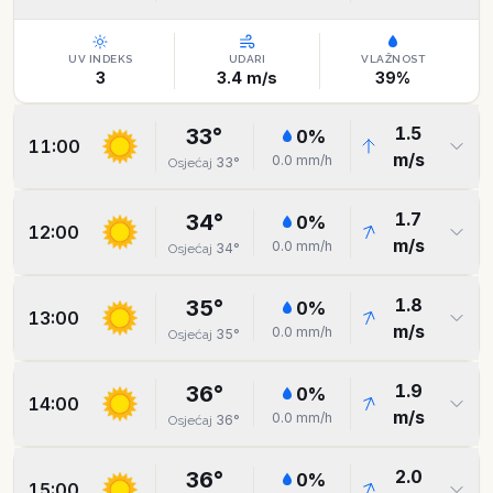
UV INDEKS
UDARI
VLAŽNOST
3
3.4
m/s
39
%
1.5
33
°
0
%
11:00
m/s
0.0
mm/h
33
°
Osjećaj
1.7
34
°
0
%
12:00
m/s
0.0
mm/h
34
°
Osjećaj
1.8
35
°
0
%
13:00
m/s
0.0
mm/h
35
°
Osjećaj
1.9
36
°
0
%
14:00
m/s
0.0
mm/h
36
°
Osjećaj
2.0
36
°
0
%
15:00