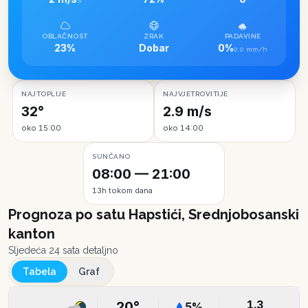
S
OBLAČNOST
ZRAK
PADAVINE
23%
Dobar
0%
0.0 mm/h
NAJTOPLIJE
NAJVJETROVITIJE
32°
2.9 m/s
oko 15:00
oko 14:00
SUNČANO
08:00 — 21:00
13h tokom dana
Prognoza po satu
Hapstići, Srednjobosanski
kanton
Sljedeća 24 sata detaljno
Tabela
Graf
1.3
20
°
5
%