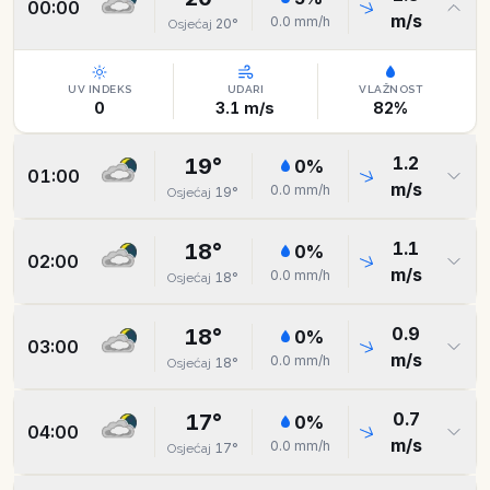
00:00
m/s
0.0
mm/h
20
°
Osjećaj
UV INDEKS
UDARI
VLAŽNOST
0
3.1
m/s
82
%
1.2
19
°
0
%
01:00
m/s
0.0
mm/h
19
°
Osjećaj
1.1
18
°
0
%
02:00
m/s
0.0
mm/h
18
°
Osjećaj
0.9
18
°
0
%
03:00
m/s
0.0
mm/h
18
°
Osjećaj
0.7
17
°
0
%
04:00
m/s
0.0
mm/h
17
°
Osjećaj