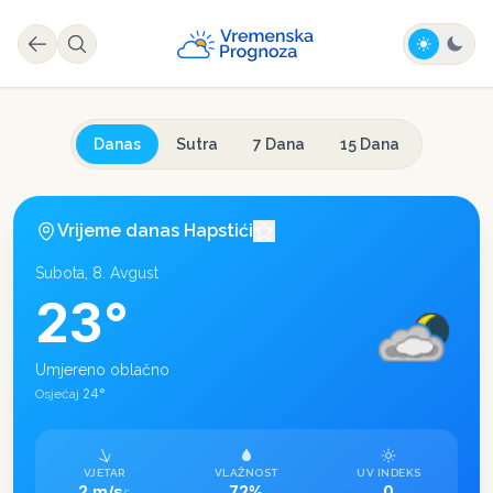
Danas
Sutra
7 Dana
15 Dana
Vrijeme danas
Hapstići
Subota, 8. Avgust
23
°
Umjereno oblačno
24
°
Osjećaj
VJETAR
VLAŽNOST
UV INDEKS
2 m/s
72%
0