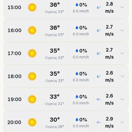
2.8
36
°
0
%
15:00
m/s
0.0
mm/h
33
°
Osjećaj
2.7
36
°
0
%
16:00
m/s
0.0
mm/h
33
°
Osjećaj
2.7
35
°
0
%
17:00
m/s
0.0
mm/h
33
°
Osjećaj
2.6
35
°
0
%
18:00
m/s
0.0
mm/h
32
°
Osjećaj
2.6
33
°
0
%
19:00
m/s
0.0
mm/h
31
°
Osjećaj
2.9
30
°
0
%
20:00
m/s
0.0
mm/h
28
°
Osjećaj