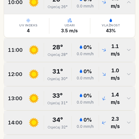
10:00
m/s
0.0
mm/h
26
°
Osjećaj
UV INDEKS
UDARI
VLAŽNOST
4
3.5
m/s
43
%
1.1
28
°
0
%
11:00
m/s
0.0
mm/h
28
°
Osjećaj
1.0
31
°
0
%
12:00
m/s
0.0
mm/h
30
°
Osjećaj
1.4
33
°
0
%
13:00
m/s
0.0
mm/h
31
°
Osjećaj
2.3
34
°
0
%
14:00
m/s
0.0
mm/h
32
°
Osjećaj