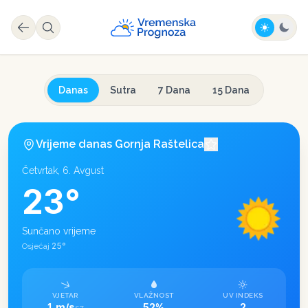
Danas
Sutra
7 Dana
15 Dana
Vrijeme danas
Gornja Raštelica
Četvrtak, 6. Avgust
23
°
Sunčano vrijeme
25
°
Osjećaj
VJETAR
VLAŽNOST
UV INDEKS
1 m/s
52%
2