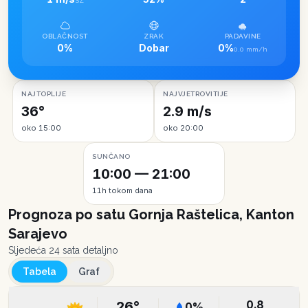
SZ
OBLAČNOST
ZRAK
PADAVINE
0%
Dobar
0%
0.0 mm/h
NAJTOPLIJE
NAJVJETROVITIJE
36°
2.9 m/s
oko 15:00
oko 20:00
SUNČANO
10:00 — 21:00
11h tokom dana
Prognoza po satu
Gornja Raštelica, Kanton
Sarajevo
Sljedeća 24 sata detaljno
Tabela
Graf
0.8
26
°
0
%