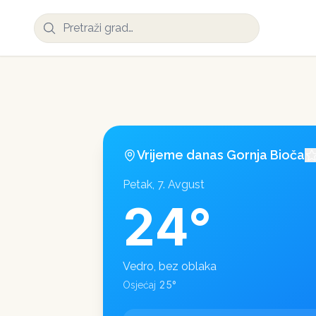
Vrijeme danas
Gornja Bioča
Petak, 7. Avgust
24
°
Vedro, bez oblaka
25
°
Osjećaj