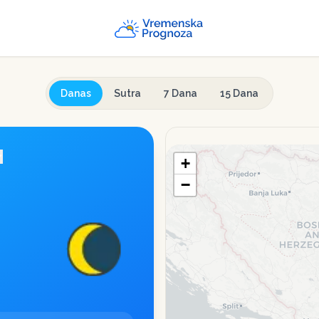
Danas
Sutra
7 Dana
15 Dana
+
−