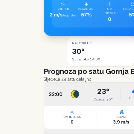
VJETAR
VLAŽNOST
UV
OBLAČ
2 m/s
57%
INDEKS
5
Jugoistok
0
NAJTOPLIJE
30°
Sutra, oko 14:00
Prognoza po satu
Gornja 
Sljedeća 24 sata detaljno
23
°
22:00
0.
25
°
Osjećaj
UV INDEKS
UDARI
0
3.9
m/s