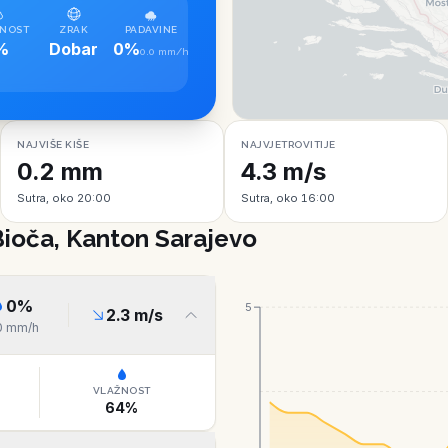
NOST
ZRAK
PADAVINE
%
Dobar
0%
0.0 mm/h
NAJVIŠE KIŠE
NAJVJETROVITIJE
0.2 mm
4.3 m/s
Sutra, oko 20:00
Sutra, oko 16:00
Bioča, Kanton Sarajevo
0
%
5
2.3
m/s
0
mm/h
VLAŽNOST
64
%