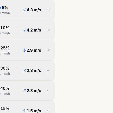
5
%
4.3
m/s
0
mm/h
10
%
4.2
m/s
0
mm/h
25
%
2.9
m/s
1
mm/h
30
%
2.3
m/s
1
mm/h
40
%
2.3
m/s
2
mm/h
15
%
1.5
m/s