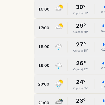
30
°
16:00
0.
30
°
Osjećaj
29
°
17:00
0.
29
°
Osjećaj
27
°
18:00
0.
28
°
Osjećaj
26
°
19:00
0.
27
°
Osjećaj
24
°
20:00
0.
25
°
Osjećaj
23
°
21:00