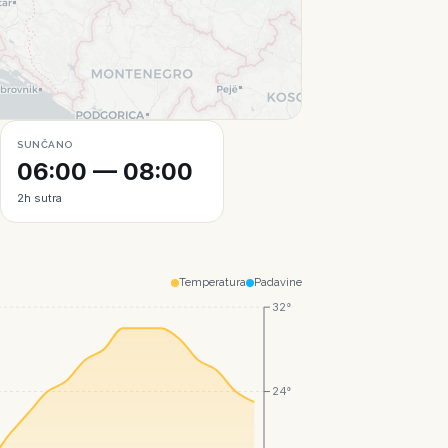
Leaflet
|
© CartoDB
SUNČANO
06:00 — 08:00
2h sutra
Temperatura
Padavine
32°
24°