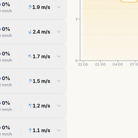
0
%
1.9
m/s
0
mm/h
2
0
%
2.4
m/s
0
mm/h
0
%
1.7
m/s
0
mm/h
0
22:00
01:00
04:00
07:
0
%
1.5
m/s
0
mm/h
0
%
1.2
m/s
0
mm/h
0
%
1.1
m/s
0
mm/h