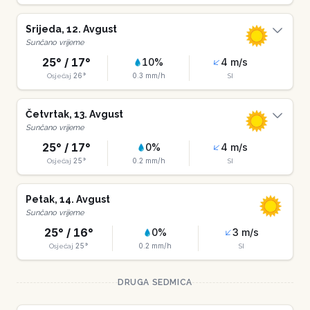
Srijeda
,
12
.
Avgust
Sunčano vrijeme
25
° /
17
°
10
%
4
m/s
26
°
0.3
mm/h
Osjećaj
SI
Četvrtak
,
13
.
Avgust
Sunčano vrijeme
25
° /
17
°
0
%
4
m/s
25
°
0.2
mm/h
Osjećaj
SI
Petak
,
14
.
Avgust
Sunčano vrijeme
25
° /
16
°
0
%
3
m/s
25
°
0.2
mm/h
Osjećaj
SI
DRUGA SEDMICA