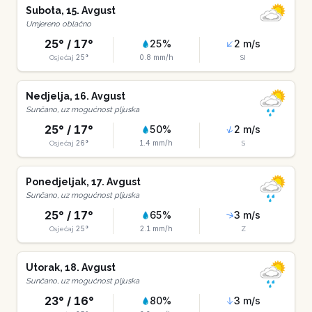
Subota
,
15
.
Avgust
Umjereno oblačno
25
° /
17
°
25
%
2
m/s
25
°
0.8
mm/h
Osjećaj
SI
Nedjelja
,
16
.
Avgust
Sunčano, uz mogućnost pljuska
25
° /
17
°
50
%
2
m/s
26
°
1.4
mm/h
Osjećaj
S
Ponedjeljak
,
17
.
Avgust
Sunčano, uz mogućnost pljuska
25
° /
17
°
65
%
3
m/s
25
°
2.1
mm/h
Osjećaj
Z
Utorak
,
18
.
Avgust
Sunčano, uz mogućnost pljuska
23
° /
16
°
80
%
3
m/s