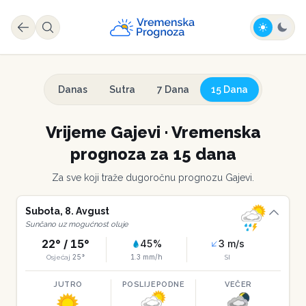
Danas
Sutra
7 Dana
15 Dana
Vrijeme
Gajevi
·
Vremenska
prognoza za 15 dana
Za sve koji traže dugoročnu prognozu
Gajevi
.
Subota
,
8
.
Avgust
Sunčano uz mogućnost oluje
22
° /
15
°
45
%
3
m/s
25
°
1.3
mm/h
Osjećaj
SI
JUTRO
POSLIJEPODNE
VEČER