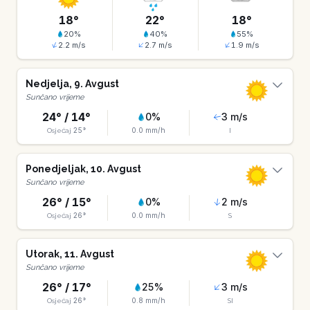
18
°
22
°
18
°
20
%
40
%
55
%
2.2
m/s
2.7
m/s
1.9
m/s
Nedjelja
,
9
.
Avgust
Sunčano vrijeme
24
° /
14
°
0
%
3
m/s
25
°
0.0
mm/h
Osjećaj
I
Ponedjeljak
,
10
.
Avgust
Sunčano vrijeme
26
° /
15
°
0
%
2
m/s
26
°
0.0
mm/h
Osjećaj
S
Utorak
,
11
.
Avgust
Sunčano vrijeme
26
° /
17
°
25
%
3
m/s
26
°
0.8
mm/h
Osjećaj
SI