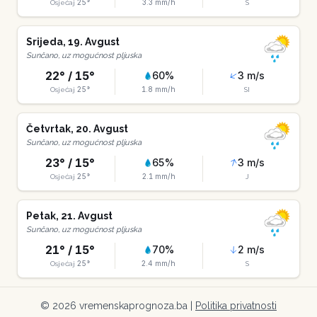
25
°
3.3
mm/h
Osjećaj
S
Srijeda
,
19
.
Avgust
Sunčano, uz mogućnost pljuska
22
° /
15
°
60
%
3
m/s
25
°
1.8
mm/h
Osjećaj
SI
Četvrtak
,
20
.
Avgust
Sunčano, uz mogućnost pljuska
23
° /
15
°
65
%
3
m/s
25
°
2.1
mm/h
Osjećaj
J
Petak
,
21
.
Avgust
Sunčano, uz mogućnost pljuska
21
° /
15
°
70
%
2
m/s
25
°
2.4
mm/h
Osjećaj
S
©
2026
vremenskaprognoza.ba |
Politika privatnosti