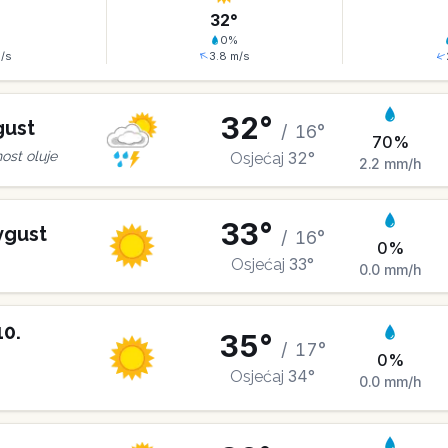
°
32
°
%
0
%
/s
3.8
m/s
32
°
gust
/
16
°
70
%
32
°
st oluje
Osjećaj
2.2
mm/h
33
°
vgust
/
16
°
0
%
33
°
Osjećaj
0.0
mm/h
10
.
35
°
/
17
°
0
%
34
°
Osjećaj
0.0
mm/h