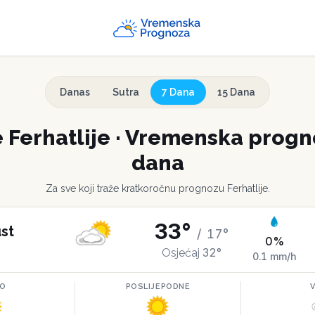
Danas
Sutra
7 Dana
15 Dana
e
Ferhatlije
·
Vremenska progno
dana
Za sve koji traže kratkoročnu prognozu
Ferhatlije
.
33
°
st
/
17
°
0
%
32
°
Osjećaj
0.1
mm/h
RO
POSLIJEPODNE