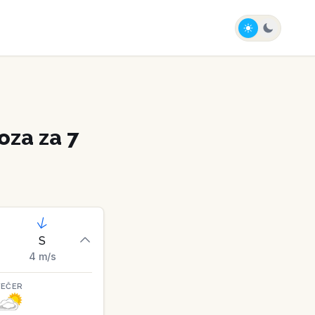
za za 7
S
4
m/s
VEČER