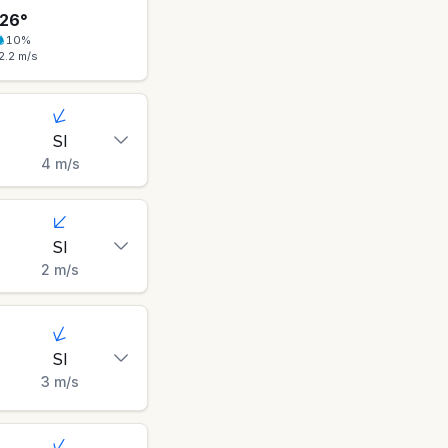
26
°
10
%
2.2
m/s
SI
4
m/s
SI
2
m/s
SI
3
m/s