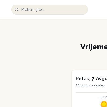
Vrijem
Petak
,
7
.
Avgu
Umjereno oblačno
JUT