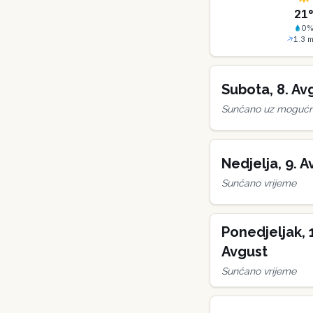
21
0
1.3
m
Subota
,
8
.
Av
Sunčano uz mogućno
Nedjelja
,
9
.
A
Sunčano vrijeme
Ponedjeljak
,
Avgust
Sunčano vrijeme