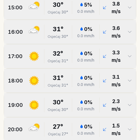
3.8
30
°
5
%
15:00
m/s
0.0
mm/h
30
°
Osjećaj
3.6
31
°
0
%
16:00
m/s
0.0
mm/h
30
°
Osjećaj
3.3
32
°
0
%
17:00
m/s
0.0
mm/h
31
°
Osjećaj
3.1
31
°
0
%
18:00
m/s
0.0
mm/h
31
°
Osjećaj
2.3
30
°
0
%
19:00
m/s
0.0
mm/h
30
°
Osjećaj
1.5
27
°
0
%
20:00
m/s
0.0
mm/h
27
°
Osjećaj