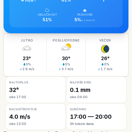
SI
OBLAČNOST
PADAVINE
51%
5%
0.2 mm/h
JUTRO
POSLIJEPODNE
VEČER
23
°
30
°
26
°
5
%
5
%
0
%
2.6
m/s
3.7
m/s
1.7
m/s
NAJTOPLIJE
NAJVIŠE KIŠE
32°
0.1 mm
oko 17:00
oko 04:00
NAJVJETROVITIJE
SUNČANO
4.0 m/s
17:00 — 20:00
oko 13:00
3h tokom dana