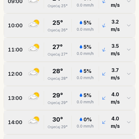
09:00
m/s
0.0
mm/h
25
°
Osjećaj
3.2
25
°
5
%
10:00
m/s
0.0
mm/h
26
°
Osjećaj
3.5
27
°
5
%
11:00
m/s
0.0
mm/h
27
°
Osjećaj
3.7
28
°
5
%
12:00
m/s
0.0
mm/h
28
°
Osjećaj
4.0
29
°
5
%
13:00
m/s
0.0
mm/h
29
°
Osjećaj
4.0
30
°
0
%
14:00
m/s
0.0
mm/h
29
°
Osjećaj