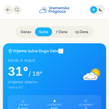
Danas
Sutra
7 Dana
15 Dana
Vrijeme sutra
Dugo Selo
Subota, 8. Avgust
31
°
/
18
°
Umjereno oblačno
31
°
Osjećaj
VJETAR
VLAŽNOST
UV INDEKS
4 m/s
61%
7