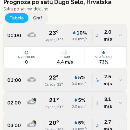
Prognoza po satu
Dugo Selo, Hrvatska
Sutra po satima detaljno
Tabela
Graf
2.0
23
°
10
%
00:00
m/s
0.0
mm/h
24
°
Osjećaj
UV INDEKS
UDARI
VLAŽNOST
0
4.4
m/s
73
%
2.5
22
°
5
%
01:00
m/s
0.0
mm/h
22
°
Osjećaj
3.1
21
°
5
%
02:00
m/s
0.0
mm/h
21
°
Osjećaj
2.7
20
°
5
%
03:00
m/s
0.0
mm/h
20
°
Osjećaj