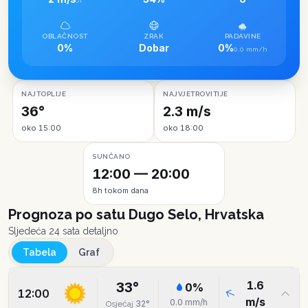
JI
OBLAČNOST
ZRAK
PADAVINE
0%
Dobar
0%
0.0 mm/h
NAJTOPLIJE
NAJVJETROVITIJE
36°
2.3 m/s
oko 15:00
oko 18:00
SUNČANO
12:00 — 20:00
8h tokom dana
Prognoza po satu
Dugo Selo, Hrvatska
Sljedeća 24 sata detaljno
Tabela
Graf
1.6
33
°
0
%
12:00
m/s
0.0
mm/h
32
°
Osjećaj