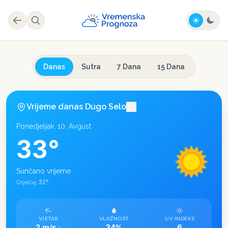
Danas
Sutra
7 Dana
15 Dana
Vrijeme danas
Dugo Selo
Ponedjeljak, 10. Avgust
33
°
Sunčano vrijeme
32
°
Osjećaj
VJETAR
VLAŽNOST
UV INDEKS
2 m/s
34%
6