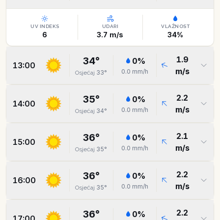
UV INDEKS
UDARI
VLAŽNOST
6
3.7
m/s
34
%
1.9
34
°
0
%
13:00
m/s
0.0
mm/h
33
°
Osjećaj
2.2
35
°
0
%
14:00
m/s
0.0
mm/h
34
°
Osjećaj
2.1
36
°
0
%
15:00
m/s
0.0
mm/h
35
°
Osjećaj
2.2
36
°
0
%
16:00
m/s
0.0
mm/h
35
°
Osjećaj
2.2
36
°
0
%
17:00