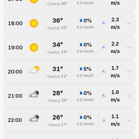
m/s
0.0
mm/h
36
°
Osjećaj
2.3
36
°
0
%
18:00
m/s
0.0
mm/h
35
°
Osjećaj
2.2
34
°
0
%
19:00
m/s
0.0
mm/h
34
°
Osjećaj
1.7
31
°
5
%
20:00
m/s
0.0
mm/h
31
°
Osjećaj
1.6
28
°
0
%
21:00
m/s
0.0
mm/h
29
°
Osjećaj
1.1
26
°
0
%
22:00
m/s
0.0
mm/h
27
°
Osjećaj