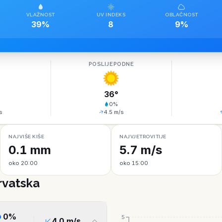
VLAŽNOST
UV INDEKS
OBLAČNOST
39%
8
9%
O
POSLIJEPODNE
36
°
0
%
s
4.5
m/s
NAJVIŠE KIŠE
NAJVJETROVITIJE
0.1 mm
5.7 m/s
oko 20:00
oko 15:00
rvatska
0
%
5
4.0
m/s