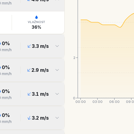
0
mm/h
VLAŽNOST
36
%
0
%
3.3
m/s
0
mm/h
2
0
%
2.9
m/s
0
mm/h
0
%
3.1
m/s
0
mm/h
0
00:00
03:00
06:00
09:
0
%
3.2
m/s
0
mm/h