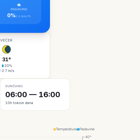
PADAVINE
0%
0.2 mm/h
VEČER
31
°
20
%
2.7
m/s
SUNČANO
06:00 — 16:00
10h tokom dana
Temperatura
Padavine
40°