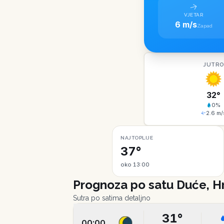
VJETAR
6 m/s
Zapad
JUTR
32
°
0
%
2.6
m/
NAJTOPLIJE
37°
oko 13:00
Prognoza po satu
Duće, H
Sutra po satima detaljno
31
°
00:00