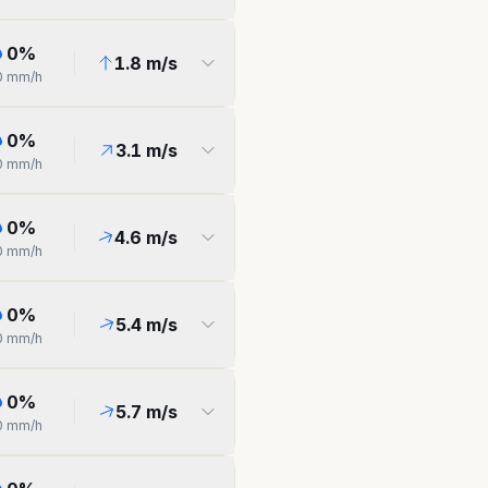
0
%
1.8
m/s
0
mm/h
0
%
3.1
m/s
0
mm/h
0
%
4.6
m/s
0
mm/h
0
%
5.4
m/s
0
mm/h
0
%
5.7
m/s
0
mm/h