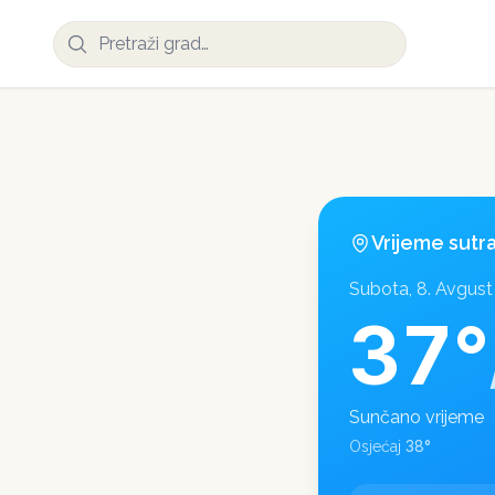
Vrijeme sutr
Subota, 8. Avgust
37
°
Sunčano vrijeme
38
°
Osjećaj