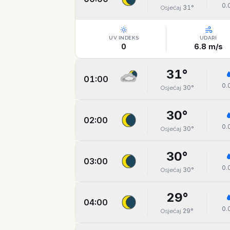
0.
31
°
Osjećaj
UV INDEKS
UDARI
0
6.8
m/s
31
°
01:00
0.
30
°
Osjećaj
30
°
02:00
0.
30
°
Osjećaj
30
°
03:00
0.
30
°
Osjećaj
29
°
04:00
0.
29
°
Osjećaj