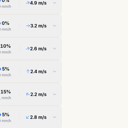
0
%
4.9
m/s
0
mm/h
0
%
3.2
m/s
0
mm/h
10
%
2.6
m/s
0
mm/h
5
%
2.4
m/s
0
mm/h
15
%
2.2
m/s
1
mm/h
5
%
2.8
m/s
0
mm/h