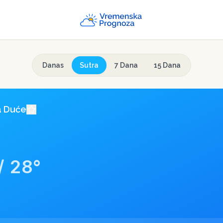
Danas
Sutra
7 Dana
15 Dana
a
Duće
/
28
°