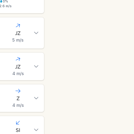
0
%
2.6
m/s
JZ
5
m/s
JZ
4
m/s
Z
4
m/s
SI