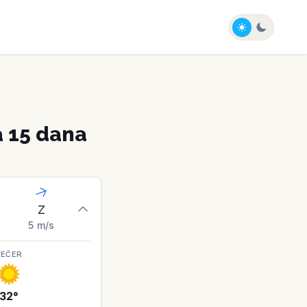
 15 dana
Z
5
m/s
VEČER
32
°