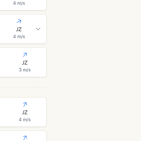
4
m/s
JZ
4
m/s
JZ
3
m/s
JZ
4
m/s