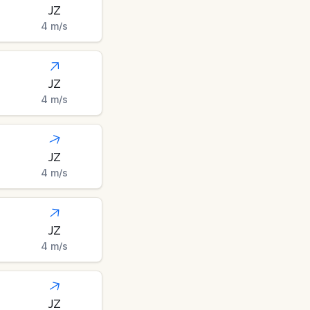
JZ
4
m/s
JZ
4
m/s
JZ
4
m/s
JZ
4
m/s
JZ