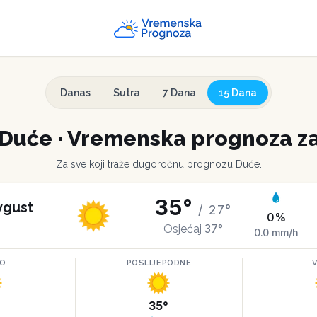
Danas
Sutra
7 Dana
15 Dana
Duće
·
Vremenska prognoza za
Za sve koji traže dugoročnu prognozu
Duće
.
35
°
vgust
/
27
°
0
%
37
°
Osjećaj
0.0
mm/h
RO
POSLIJEPODNE
°
35
°