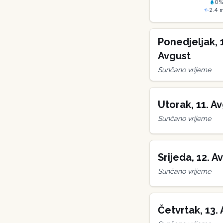
0
2.4
m
Ponedjeljak
,
Avgust
Sunčano vrijeme
Utorak
,
11
.
Av
Sunčano vrijeme
Srijeda
,
12
.
Av
Sunčano vrijeme
Četvrtak
,
13
.