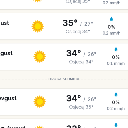
35
°
Osjećaj
0.3
mm/h
35
°
ust
/
27
°
0
%
34
°
Osjećaj
0.2
mm/h
34
°
gust
/
26
°
0
%
34
°
Osjećaj
0.1
mm/h
DRUGA SEDMICA
34
°
Avgust
/
26
°
0
%
35
°
Osjećaj
0.2
mm/h