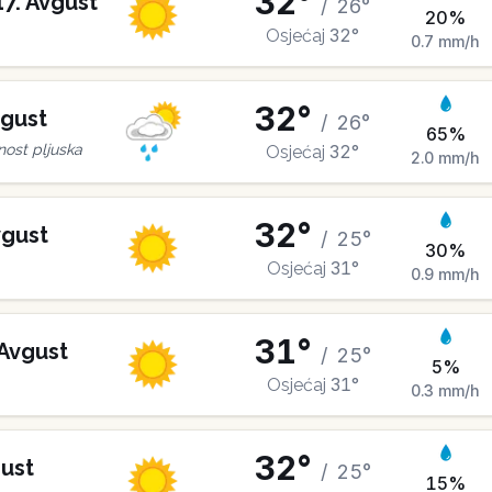
32
°
17
.
Avgust
/
26
°
20
%
32
°
Osjećaj
0.7
mm/h
32
°
gust
/
26
°
65
%
32
°
ost pljuska
Osjećaj
2.0
mm/h
32
°
gust
/
25
°
30
%
31
°
Osjećaj
0.9
mm/h
31
°
Avgust
/
25
°
5
%
31
°
Osjećaj
0.3
mm/h
32
°
ust
/
25
°
15
%