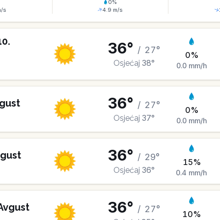
%
0
%
/s
4.9
m/s
10
.
36
°
/
27
°
0
%
38
°
Osjećaj
0.0
mm/h
36
°
gust
/
27
°
0
%
37
°
Osjećaj
0.0
mm/h
36
°
gust
/
29
°
15
%
36
°
Osjećaj
0.4
mm/h
36
°
Avgust
/
27
°
10
%