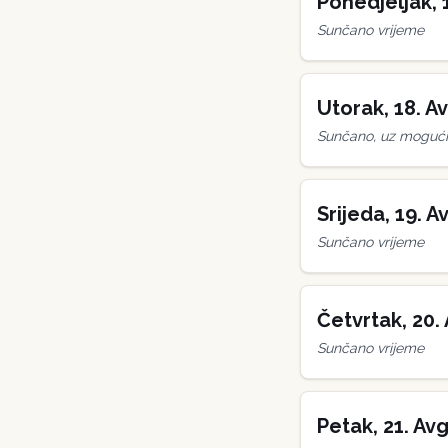
Ponedjeljak
,
Sunčano vrijeme
Utorak
,
18
.
Av
Sunčano, uz mogućn
Srijeda
,
19
.
Av
Sunčano vrijeme
Četvrtak
,
20
.
Sunčano vrijeme
Petak
,
21
.
Avg