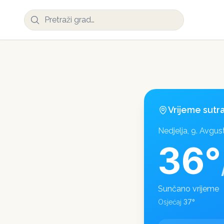
Vrijeme sutr
Nedjelja, 9. Avgus
36
°
Sunčano vrijeme
37
°
Osjećaj