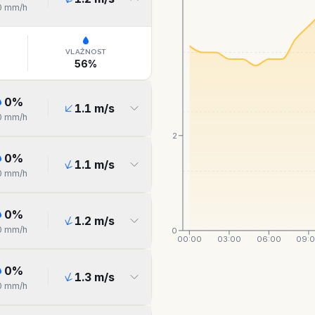
0
mm/h
VLAŽNOST
56
%
0
%
1.1
m/s
0
mm/h
2
0
%
1.1
m/s
0
mm/h
0
%
1.2
m/s
0
mm/h
0
00:00
03:00
06:00
09:
0
%
1.3
m/s
0
mm/h