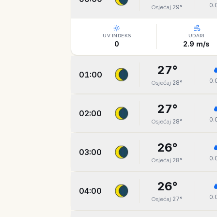
0.
29
°
Osjećaj
UV INDEKS
UDARI
0
2.9
m/s
27
°
01:00
0.
28
°
Osjećaj
27
°
02:00
0.
28
°
Osjećaj
26
°
03:00
0.
28
°
Osjećaj
26
°
04:00
0.
27
°
Osjećaj