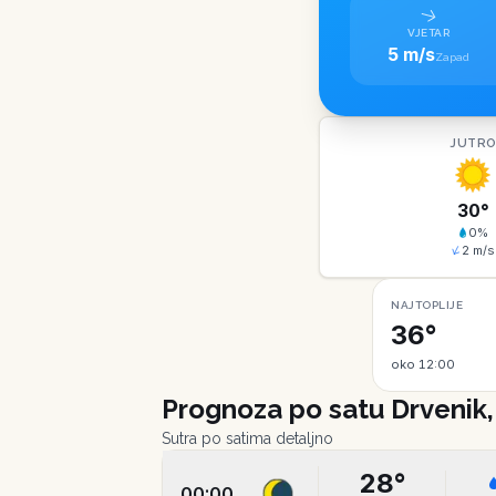
VJETAR
5 m/s
Zapad
JUTR
30
°
0
%
2
m/s
NAJTOPLIJE
36°
oko 12:00
Prognoza po satu
Drvenik
Sutra po satima detaljno
28
°
00:00