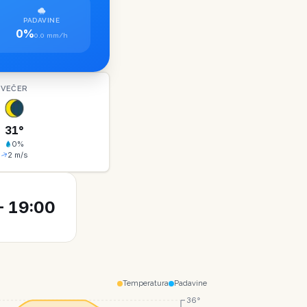
PADAVINE
0%
0.0 mm/h
VEČER
31
°
0
%
2
m/s
 19:00
Temperatura
Padavine
36°