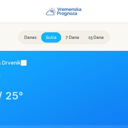
Danas
Sutra
7 Dana
15 Dana
a
Drvenik
t
/
25
°