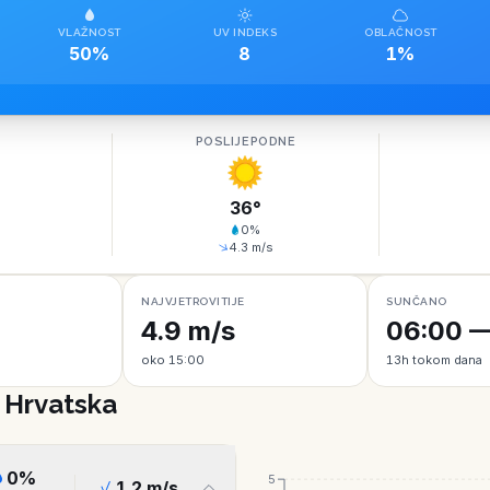
VLAŽNOST
UV INDEKS
OBLAČNOST
50%
8
1%
O
POSLIJEPODNE
36
°
0
%
4.3
m/s
NAJVJETROVITIJE
SUNČANO
4.9 m/s
06:00 —
oko 15:00
13h tokom dana
, Hrvatska
0
%
5
1.2
m/s