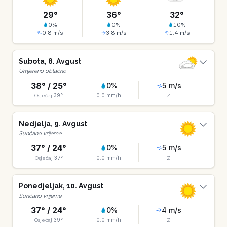
29
°
36
°
32
°
0
%
0
%
10
%
0.8
m/s
3.8
m/s
1.4
m/s
Subota
,
8
.
Avgust
Umjereno oblačno
38
° /
25
°
0
%
5
m/s
39
°
0.0
mm/h
Osjećaj
Z
Nedjelja
,
9
.
Avgust
Sunčano vrijeme
37
° /
24
°
0
%
5
m/s
37
°
0.0
mm/h
Osjećaj
Z
Ponedjeljak
,
10
.
Avgust
Sunčano vrijeme
37
° /
24
°
0
%
4
m/s
39
°
0.0
mm/h
Osjećaj
Z