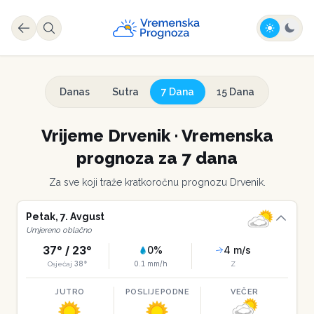
Danas
Sutra
7 Dana
15 Dana
Vrijeme
Drvenik
·
Vremenska
prognoza za 7 dana
Za sve koji traže kratkoročnu prognozu
Drvenik
.
Petak
,
7
.
Avgust
Umjereno oblačno
37
° /
23
°
0
%
4
m/s
38
°
0.1
mm/h
Osjećaj
Z
JUTRO
POSLIJEPODNE
VEČER