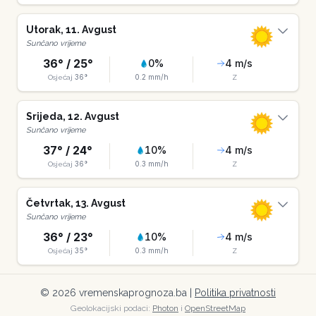
Utorak
,
11
.
Avgust
Sunčano vrijeme
36
° /
25
°
0
%
4
m/s
36
°
0.2
mm/h
Osjećaj
Z
Srijeda
,
12
.
Avgust
Sunčano vrijeme
37
° /
24
°
10
%
4
m/s
36
°
0.3
mm/h
Osjećaj
Z
Četvrtak
,
13
.
Avgust
Sunčano vrijeme
36
° /
23
°
10
%
4
m/s
35
°
0.3
mm/h
Osjećaj
Z
©
2026
vremenskaprognoza.ba |
Politika privatnosti
Geolokacijski podaci:
Photon
i
OpenStreetMap