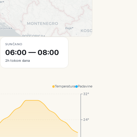
Leaflet
|
© CartoDB
SUNČANO
06:00 — 08:00
2h tokom dana
Temperatura
Padavine
32°
24°