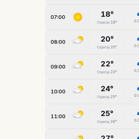
18
°
07:00
0.
18
°
Osjećaj
20
°
08:00
0.
20
°
Osjećaj
22
°
09:00
0.
23
°
Osjećaj
24
°
10:00
0.
25
°
Osjećaj
25
°
11:00
0.
26
°
Osjećaj
27
°