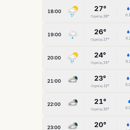
27
°
18:00
0.
28
°
Osjećaj
26
°
19:00
0.
27
°
Osjećaj
24
°
20:00
0.
25
°
Osjećaj
23
°
21:00
0.
22
°
Osjećaj
21
°
22:00
0.
20
°
Osjećaj
20
°
23:00