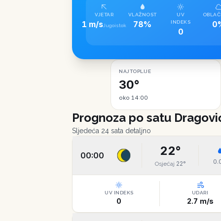
VJETAR
VLAŽNOST
UV
OBLAČ
1 m/s
78%
INDEKS
0
Jugoistok
0
NAJTOPLIJE
30°
oko 14:00
Prognoza po satu
Dragovi
Sljedeća 24 sata detaljno
22
°
00:00
0.
22
°
Osjećaj
UV INDEKS
UDARI
0
2.7
m/s