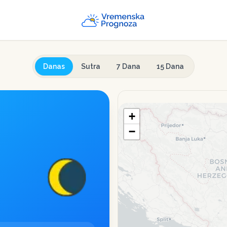
Danas
Sutra
7 Dana
15 Dana
+
−