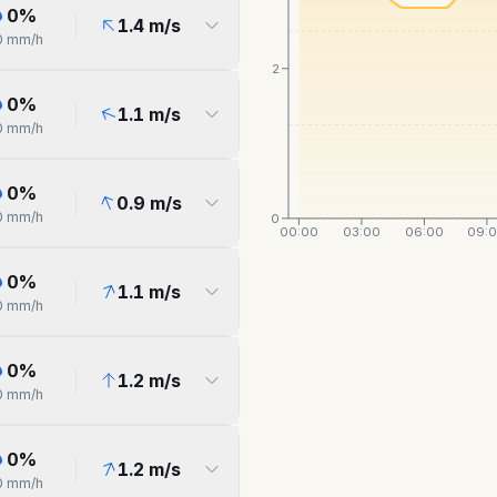
0
%
1.4
m/s
0
mm/h
2
0
%
1.1
m/s
0
mm/h
0
%
0.9
m/s
0
mm/h
0
00:00
03:00
06:00
09:
0
%
1.1
m/s
0
mm/h
0
%
1.2
m/s
0
mm/h
0
%
1.2
m/s
0
mm/h