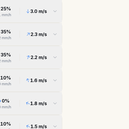
25
%
3.0
m/s
1
mm/h
35
%
2.3
m/s
2
mm/h
35
%
2.2
m/s
2
mm/h
10
%
1.6
m/s
0
mm/h
0
%
1.8
m/s
0
mm/h
10
%
1.5
m/s