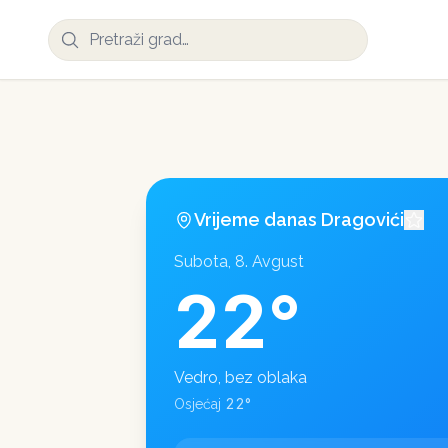
Vrijeme danas
Dragovići
Subota, 8. Avgust
22
°
Vedro, bez oblaka
22
°
Osjećaj