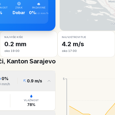
NOST
ZRAK
PADAVINE
%
Dobar
0%
0.0 mm/h
NAJVIŠE KIŠE
NAJVJETROVITIJE
0.2 mm
4.2 m/s
oko 19:00
oko 17:00
ći, Kanton Sarajevo
0
%
5
0.9
m/s
0
mm/h
VLAŽNOST
78
%