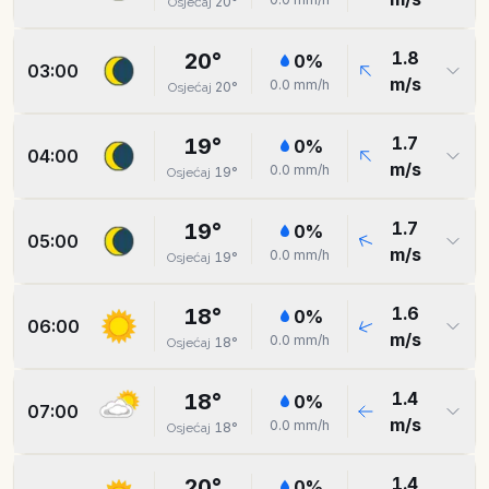
20
°
Osjećaj
1.8
20
°
0
%
03:00
m/s
0.0
mm/h
20
°
Osjećaj
1.7
19
°
0
%
04:00
m/s
0.0
mm/h
19
°
Osjećaj
1.7
19
°
0
%
05:00
m/s
0.0
mm/h
19
°
Osjećaj
1.6
18
°
0
%
06:00
m/s
0.0
mm/h
18
°
Osjećaj
1.4
18
°
0
%
07:00
m/s
0.0
mm/h
18
°
Osjećaj
1.4
20
°
0
%