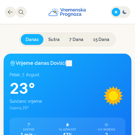
Danas
Sutra
7 Dana
15 Dana
Vrijeme danas
Dovlići
Petak, 7. Avgust
23
°
Sunčano vrijeme
25
°
Osjećaj
VJETAR
VLAŽNOST
UV INDEKS
1 m/s
47%
2