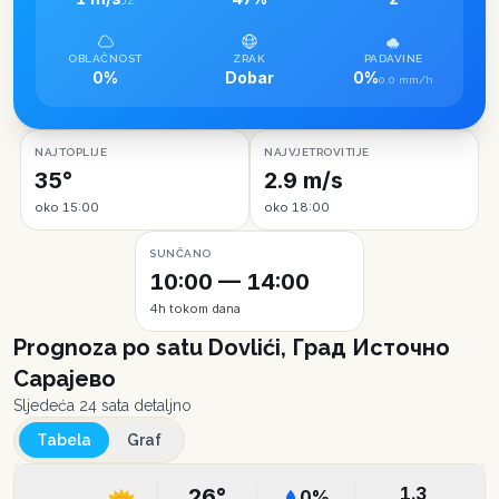
JZ
OBLAČNOST
ZRAK
PADAVINE
0%
Dobar
0%
0.0 mm/h
NAJTOPLIJE
NAJVJETROVITIJE
35°
2.9 m/s
oko 15:00
oko 18:00
SUNČANO
10:00 — 14:00
4h tokom dana
Prognoza po satu
Dovlići, Град Источно
Сарајево
Sljedeća 24 sata detaljno
Tabela
Graf
1.3
26
°
0
%