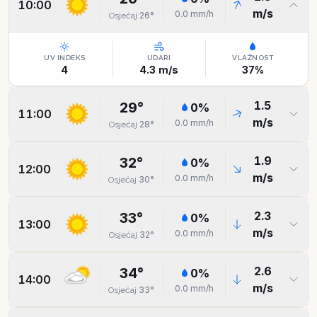
10:00
m/s
0.0
mm/h
26
°
Osjećaj
UV INDEKS
UDARI
VLAŽNOST
4
4.3
m/s
37
%
1.5
29
°
0
%
11:00
m/s
0.0
mm/h
28
°
Osjećaj
1.9
32
°
0
%
12:00
m/s
0.0
mm/h
30
°
Osjećaj
2.3
33
°
0
%
13:00
m/s
0.0
mm/h
32
°
Osjećaj
2.6
34
°
0
%
14:00
m/s
0.0
mm/h
33
°
Osjećaj