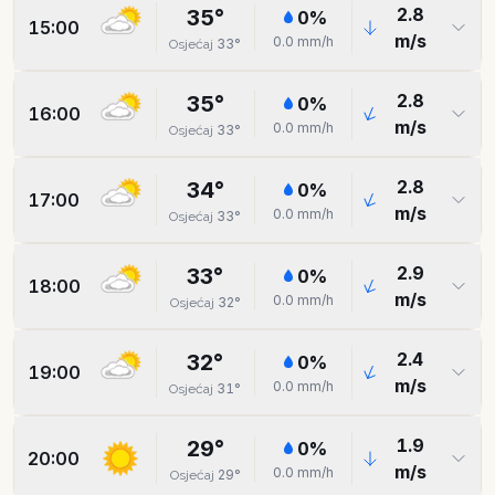
2.8
35
°
0
%
15:00
m/s
0.0
mm/h
33
°
Osjećaj
2.8
35
°
0
%
16:00
m/s
0.0
mm/h
33
°
Osjećaj
2.8
34
°
0
%
17:00
m/s
0.0
mm/h
33
°
Osjećaj
2.9
33
°
0
%
18:00
m/s
0.0
mm/h
32
°
Osjećaj
2.4
32
°
0
%
19:00
m/s
0.0
mm/h
31
°
Osjećaj
1.9
29
°
0
%
20:00
m/s
0.0
mm/h
29
°
Osjećaj