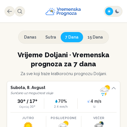
Danas
Sutra
7 Dana
15 Dana
Vrijeme
Doljani
·
Vremenska
prognoza za 7 dana
Za sve koji traže kratkoročnu prognozu
Doljani
.
Subota
,
8
.
Avgust
Sunčano uz mogućnost oluje
30
° /
17
°
70
%
4
m/s
30
°
2.4
mm/h
Osjećaj
SI
JUTRO
POSLIJEPODNE
VEČER