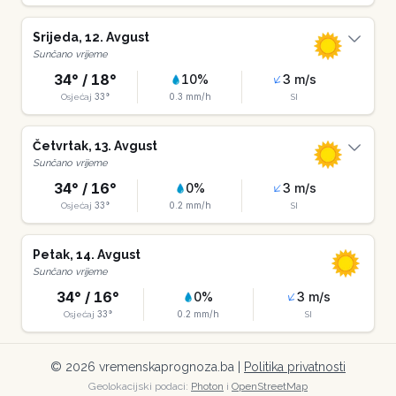
Srijeda
,
12
.
Avgust
Sunčano vrijeme
34
° /
18
°
10
%
3
m/s
33
°
0.3
mm/h
Osjećaj
SI
Četvrtak
,
13
.
Avgust
Sunčano vrijeme
34
° /
16
°
0
%
3
m/s
33
°
0.2
mm/h
Osjećaj
SI
Petak
,
14
.
Avgust
Sunčano vrijeme
34
° /
16
°
0
%
3
m/s
33
°
0.2
mm/h
Osjećaj
SI
©
2026
vremenskaprognoza.ba |
Politika privatnosti
Geolokacijski podaci:
Photon
i
OpenStreetMap