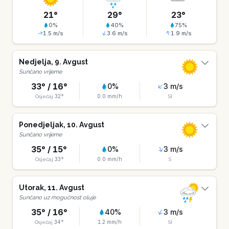
21
°
29
°
23
°
0
%
40
%
75
%
1.5
m/s
3.6
m/s
1.9
m/s
Nedjelja
,
9
.
Avgust
Sunčano vrijeme
33
° /
16
°
0
%
3
m/s
32
°
0.0
mm/h
Osjećaj
SI
Ponedjeljak
,
10
.
Avgust
Sunčano vrijeme
35
° /
15
°
0
%
3
m/s
33
°
0.0
mm/h
Osjećaj
S
Utorak
,
11
.
Avgust
Sunčano uz mogućnost oluje
35
° /
16
°
40
%
3
m/s
34
°
1.2
mm/h
Osjećaj
SI