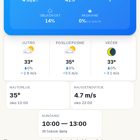
SI
OBLAČNOST
PADAVINE
14%
0%
0.0 mm/h
JUTRO
POSLIJEPODNE
VEČER
33
°
35
°
33
°
0
%
0
%
0
%
2.8
m/s
3.5
m/s
3.1
m/s
NAJTOPLIJE
NAJVJETROVITIJE
35°
4.7 m/s
oko 10:00
oko 23:00
SUNČANO
10:00 — 13:00
3h tokom dana