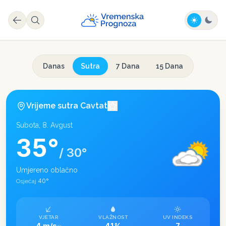
Danas
Sutra
7 Dana
15 Dana
Vrijeme sutra
Cavtat
Subota, 8. Avgust
35
°
/
30
°
Umjereno oblačno
40
°
Osjećaj
VJETAR
VLAŽNOST
UV INDEKS
4 m/s
41%
7