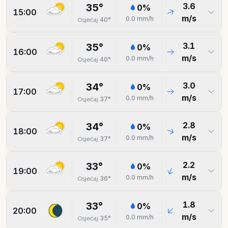
3.6
35
°
0
%
15:00
m/s
0.0
mm/h
40
°
Osjećaj
3.1
35
°
0
%
16:00
m/s
0.0
mm/h
40
°
Osjećaj
3.0
34
°
0
%
17:00
m/s
0.0
mm/h
37
°
Osjećaj
2.8
34
°
0
%
18:00
m/s
0.0
mm/h
37
°
Osjećaj
2.2
33
°
0
%
19:00
m/s
0.0
mm/h
36
°
Osjećaj
1.8
33
°
0
%
20:00
m/s
0.0
mm/h
35
°
Osjećaj