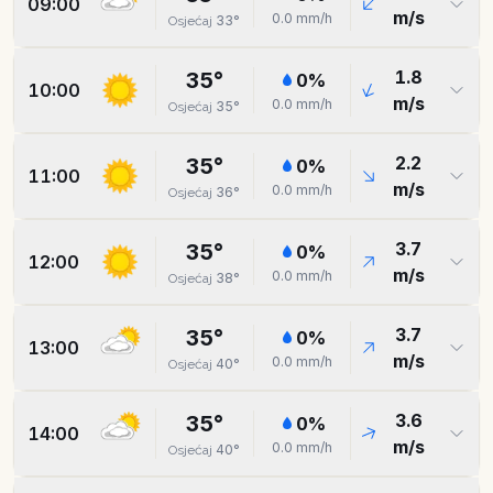
09:00
m/s
0.0
mm/h
33
°
Osjećaj
1.8
35
°
0
%
10:00
m/s
0.0
mm/h
35
°
Osjećaj
2.2
35
°
0
%
11:00
m/s
0.0
mm/h
36
°
Osjećaj
3.7
35
°
0
%
12:00
m/s
0.0
mm/h
38
°
Osjećaj
3.7
35
°
0
%
13:00
m/s
0.0
mm/h
40
°
Osjećaj
3.6
35
°
0
%
14:00
m/s
0.0
mm/h
40
°
Osjećaj