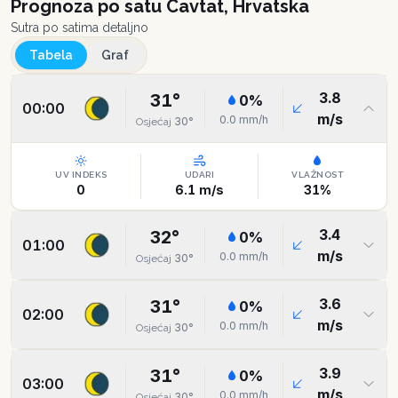
Prognoza po satu
Cavtat, Hrvatska
Sutra po satima detaljno
Tabela
Graf
3.8
31
°
0
%
00:00
m/s
0.0
mm/h
30
°
Osjećaj
UV INDEKS
UDARI
VLAŽNOST
0
6.1
m/s
31
%
3.4
32
°
0
%
01:00
m/s
0.0
mm/h
30
°
Osjećaj
3.6
31
°
0
%
02:00
m/s
0.0
mm/h
30
°
Osjećaj
3.9
31
°
0
%
03:00
m/s
0.0
mm/h
30
°
Osjećaj