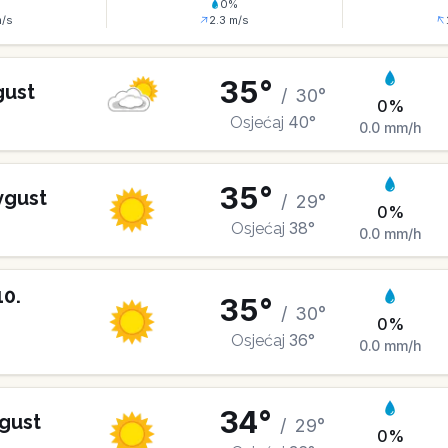
%
0
%
/s
2.3
m/s
35
°
gust
/
30
°
0
%
40
°
Osjećaj
0.0
mm/h
35
°
vgust
/
29
°
0
%
38
°
Osjećaj
0.0
mm/h
10
.
35
°
/
30
°
0
%
36
°
Osjećaj
0.0
mm/h
34
°
gust
/
29
°
0
%