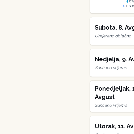
0
1.6
m
Subota
,
8
.
Av
Umjereno oblačno
Nedjelja
,
9
.
A
Sunčano vrijeme
Ponedjeljak
,
Avgust
Sunčano vrijeme
Utorak
,
11
.
Av