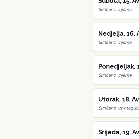
Subota
,
15
.
Av
Sunčano vrijeme
Nedjelja
,
16
.
Sunčano vrijeme
Ponedjeljak
,
Sunčano vrijeme
Utorak
,
18
.
Av
Sunčano, uz mogućn
Srijeda
,
19
.
Av