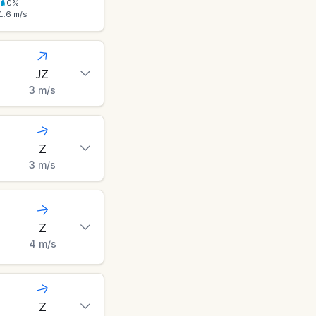
0
%
1.6
m/s
JZ
3
m/s
Z
3
m/s
Z
4
m/s
Z