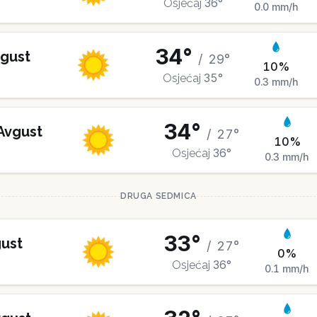
36
°
Osjećaj
0.0
mm/h
34
°
gust
/
29
°
10
%
35
°
Osjećaj
0.3
mm/h
34
°
Avgust
/
27
°
10
%
36
°
Osjećaj
0.3
mm/h
DRUGA SEDMICA
33
°
ust
/
27
°
0
%
36
°
Osjećaj
0.1
mm/h