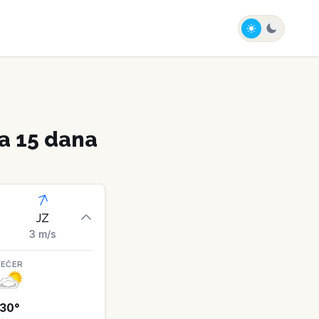
a 15 dana
JZ
3
m/s
VEČER
30
°