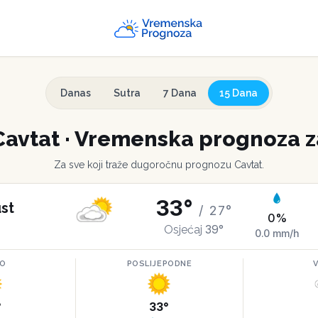
Danas
Sutra
7 Dana
15 Dana
Cavtat
·
Vremenska prognoza z
Za sve koji traže dugoročnu prognozu
Cavtat
.
33
°
st
/
27
°
0
%
39
°
Osjećaj
0.0
mm/h
RO
POSLIJEPODNE
°
33
°