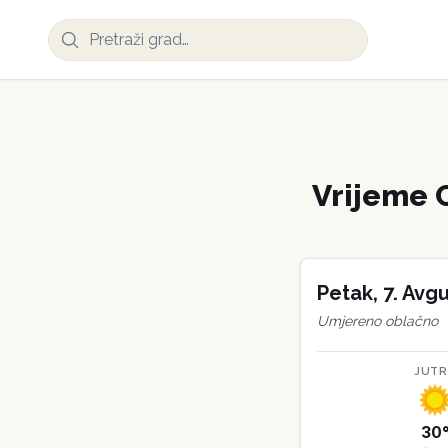
Vrijeme
Petak
,
7
.
Avgu
Umjereno oblačno
JUT
30