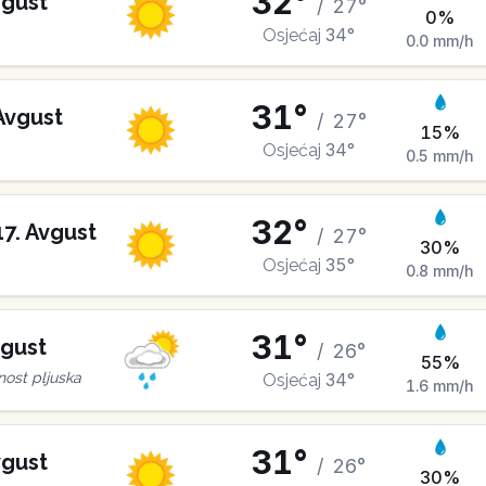
32
°
gust
/
27
°
0
%
34
°
Osjećaj
0.0
mm/h
31
°
Avgust
/
27
°
15
%
34
°
Osjećaj
0.5
mm/h
32
°
17
.
Avgust
/
27
°
30
%
35
°
Osjećaj
0.8
mm/h
31
°
gust
/
26
°
55
%
34
°
ost pljuska
Osjećaj
1.6
mm/h
31
°
gust
/
26
°
30
%