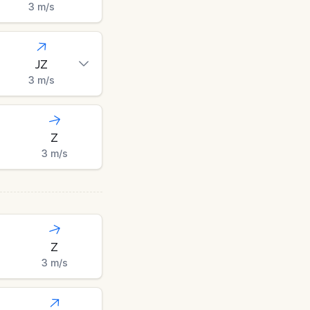
3
m/s
JZ
3
m/s
Z
3
m/s
Z
3
m/s