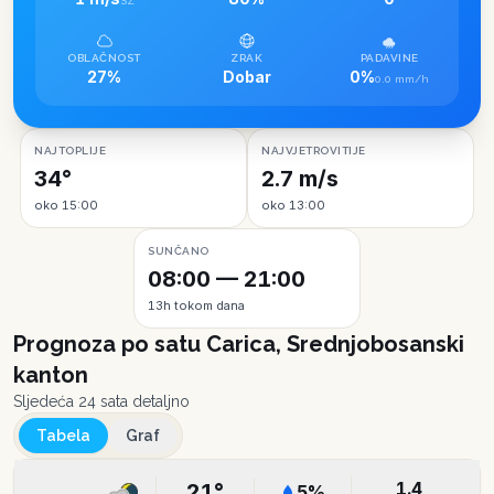
SZ
OBLAČNOST
ZRAK
PADAVINE
27%
Dobar
0%
0.0 mm/h
NAJTOPLIJE
NAJVJETROVITIJE
34°
2.7 m/s
oko 15:00
oko 13:00
SUNČANO
08:00 — 21:00
13h tokom dana
Prognoza po satu
Carica, Srednjobosanski
kanton
Sljedeća 24 sata detaljno
Tabela
Graf
1.4
21
°
5
%