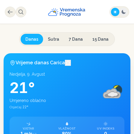
Danas
Sutra
7 Dana
15 Dana
Vrijeme danas
Carica
Nedjelja, 9. Avgust
21
°
Umjereno oblačno
22
°
Osjećaj
VJETAR
VLAŽNOST
UV INDEKS
1 m/s
80%
0