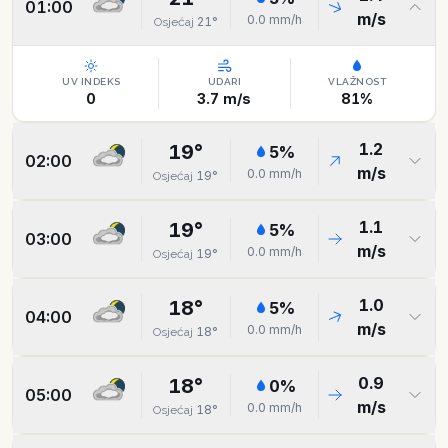
01:00
m/s
0.0
mm/h
21
°
Osjećaj
UV INDEKS
UDARI
VLAŽNOST
0
3.7
m/s
81
%
1.2
19
°
5
%
02:00
m/s
0.0
mm/h
19
°
Osjećaj
1.1
19
°
5
%
03:00
m/s
0.0
mm/h
19
°
Osjećaj
1.0
18
°
5
%
04:00
m/s
0.0
mm/h
18
°
Osjećaj
0.9
18
°
0
%
05:00
m/s
0.0
mm/h
18
°
Osjećaj