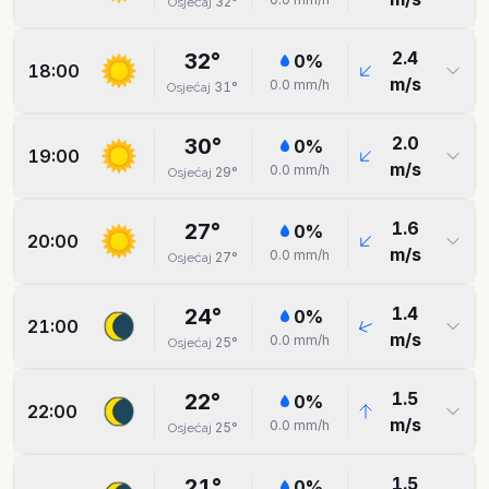
32
°
Osjećaj
2.4
32
°
0
%
18:00
m/s
0.0
mm/h
31
°
Osjećaj
2.0
30
°
0
%
19:00
m/s
0.0
mm/h
29
°
Osjećaj
1.6
27
°
0
%
20:00
m/s
0.0
mm/h
27
°
Osjećaj
1.4
24
°
0
%
21:00
m/s
0.0
mm/h
25
°
Osjećaj
1.5
22
°
0
%
22:00
m/s
0.0
mm/h
25
°
Osjećaj
1.5
21
°
0
%