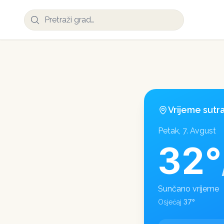
Vrijeme sutr
Petak, 7. Avgust
32
°
Sunčano vrijeme
37
°
Osjećaj