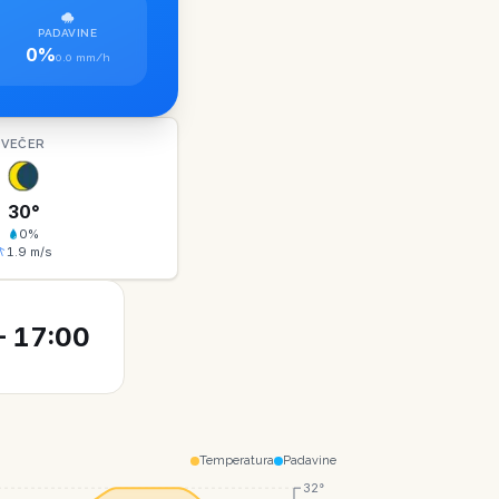
PADAVINE
0%
0.0 mm/h
VEČER
30
°
0
%
1.9
m/s
 17:00
Temperatura
Padavine
32°