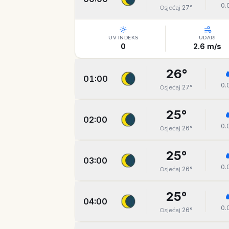
0.
27
°
Osjećaj
UV INDEKS
UDARI
0
2.6
m/s
26
°
01:00
0.
27
°
Osjećaj
25
°
02:00
0.
26
°
Osjećaj
25
°
03:00
0.
26
°
Osjećaj
25
°
04:00
0.
26
°
Osjećaj