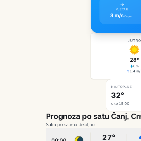
VJETAR
3 m/s
Zapad
JUTR
28
°
0
%
1.4
m/
NAJTOPLIJE
32°
oko 15:00
Prognoza po satu
Čanj, C
Sutra po satima detaljno
27
°
00:00