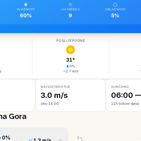
VLAŽNOST
UV INDEKS
OBLAČNOST
60%
9
5%
O
POSLIJEPODNE
31
°
0
%
s
2.7
m/s
NAJVJETROVITIJE
SUNČANO
3.0 m/s
06:00 —
oko 15:00
11h tokom dana
rna Gora
0
%
5
1.3
m/s