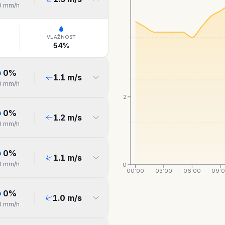
0
mm/h
VLAŽNOST
54
%
0
%
1.1
m/s
0
mm/h
2
0
%
1.2
m/s
0
mm/h
0
%
1.1
m/s
0
mm/h
0
00:00
03:00
06:00
09:
0
%
1.0
m/s
0
mm/h