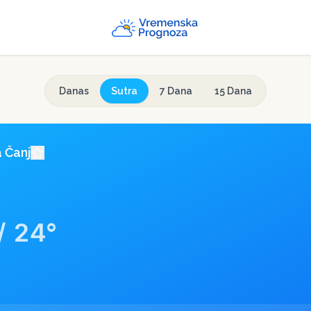
Danas
Sutra
7 Dana
15 Dana
a
Čanj
/
24
°