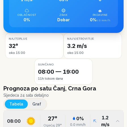
I
OBLAČNOST
ZRAK
PADAVINE
0%
Dobar
0%
0.0 mm/h
NAJTOPLIJE
NAJVJETROVITIJE
32°
3.2 m/s
oko 15:00
oko 15:00
SUNČANO
08:00 — 19:00
11h tokom dana
Prognoza po satu
Čanj, Crna Gora
Sljedeća 24 sata detaljno
Tabela
Graf
1.2
27
°
0
%
08:00
m/s
0.0
mm/h
29
°
Osjećaj