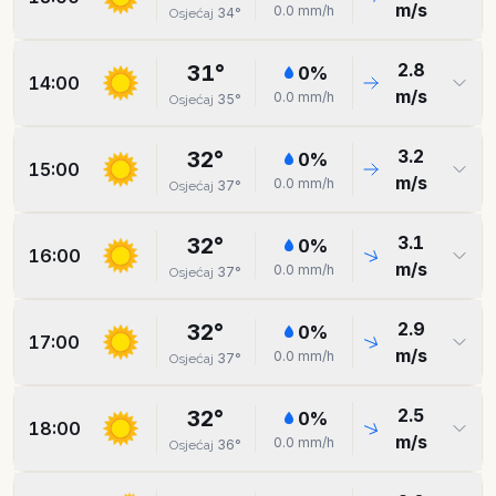
m/s
0.0
mm/h
34
°
Osjećaj
2.8
31
°
0
%
14:00
m/s
0.0
mm/h
35
°
Osjećaj
3.2
32
°
0
%
15:00
m/s
0.0
mm/h
37
°
Osjećaj
3.1
32
°
0
%
16:00
m/s
0.0
mm/h
37
°
Osjećaj
2.9
32
°
0
%
17:00
m/s
0.0
mm/h
37
°
Osjećaj
2.5
32
°
0
%
18:00
m/s
0.0
mm/h
36
°
Osjećaj