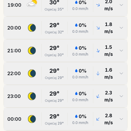
2.0
30
°
0
%
19:00
m/s
0.0
mm/h
35
°
Osjećaj
1.8
29
°
0
%
20:00
m/s
0.0
mm/h
32
°
Osjećaj
1.5
29
°
0
%
21:00
m/s
0.0
mm/h
30
°
Osjećaj
1.6
29
°
0
%
22:00
m/s
0.0
mm/h
29
°
Osjećaj
2.3
29
°
0
%
23:00
m/s
0.0
mm/h
29
°
Osjećaj
2.8
29
°
0
%
00:00
m/s
0.0
mm/h
29
°
Osjećaj