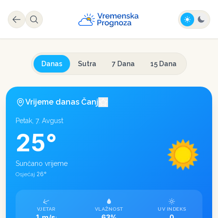
Danas
Sutra
7 Dana
15 Dana
Vrijeme danas
Čanj
Petak, 7. Avgust
25
°
Sunčano vrijeme
26
°
Osjećaj
VJETAR
VLAŽNOST
UV INDEKS
1 m/s
63%
0