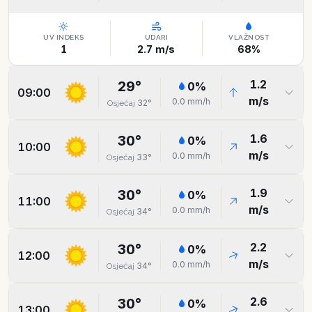
UV INDEKS
UDARI
VLAŽNOST
1
2.7
m/s
68
%
1.2
29
°
0
%
09:00
m/s
0.0
mm/h
32
°
Osjećaj
1.6
30
°
0
%
10:00
m/s
0.0
mm/h
33
°
Osjećaj
1.9
30
°
0
%
11:00
m/s
0.0
mm/h
34
°
Osjećaj
2.2
30
°
0
%
12:00
m/s
0.0
mm/h
34
°
Osjećaj
2.6
30
°
0
%
13:00